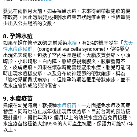
嬰兒在兩個月大前，如果罹患水痘，未來得到帶狀皰疹的機
率較高，因此勿讓嬰兒接觸水痘與帶狀皰疹患者，也儘量減
少出入公共場所的次數。
8. 孕婦水痘
如果孕婦在懷孕20週之前感染
水痘
，有2%的機率發生「
先天
性水痘症候群
」(congenital varicella syndrome)，使得嬰兒
出現先天畸形，包括子宮內生長遲緩、大腦皮質萎縮、小頭
畸形、小眼畸形、白內障、脈絡膜視網膜炎、肢體發育不
全、皮膚疤痕。如果在懷孕時期曾經感染水痘，胎兒可能同
時出現水痘樣皮疹，以及分布於神經節的帶狀皰疹，稱為
「嬰幼兒期帶狀疱疹」。但懷孕時期若罹患帶狀皰疹，並不
像水痘會造成胎兒的傷害。
9. 水痘疫苗
建議在幼兒時期，就接種
水痘疫苗
，一方面避免水痘及其症
發症，同時也防止成年後出現帶狀皰疹。目前台灣的預防接
種計畫中，提供年滿12 個月以上的幼兒水痘疫苗免費接種。
水痘疫苗接種後大約95％的人可產生抗體，保護力可維持7年
以上。