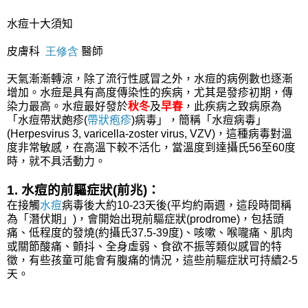
水痘十大須知
皮膚科
王修含
醫師
天氣漸漸轉涼，除了流行性感冒之外，水痘的病例數也逐漸
增加。水痘是具有高度傳染性的疾病，尤其是發疹初期，傳
染力最高。水痘最好發於
秋冬
及
早春
，此疾病之致病原為
「水痘帶狀皰疹(
帶狀疱疹
)病毒」，簡稱「水痘病毒」
(Herpesvirus 3, varicella-zoster virus, VZV)，這種病毒對溫
度非常敏感，在高溫下較不活化，當溫度到達攝氏56至60度
時，就不具活動力。
1. 水痘的前驅症狀(前兆)：
在接觸
水痘
病毒後大約10-23天後(平均約兩週，這段時間稱
為「潛伏期」)，會開始出現前驅症狀(prodrome)，包括頭
痛、低程度的發燒(約攝氏37.5-39度)、咳嗽、喉嚨痛、肌肉
或關節酸痛、顫抖、全身虛弱、食欲不振等類似感冒的特
徵，有些孩童可能會有腹痛的情況，這些前驅症狀可持續2-5
天。