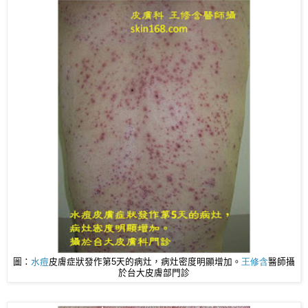
圖：
水痘
皮膚症狀發作第5天的病灶，病灶密度明顯增加。
王修含
醫師
攝
於台大皮膚部門診