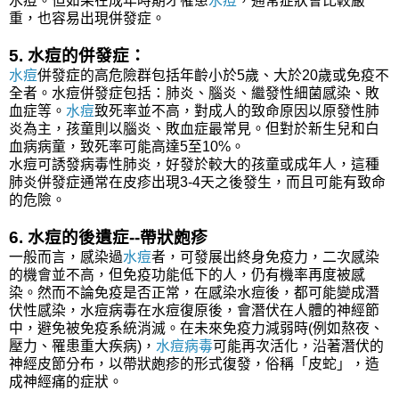
水痘。但如果在成年時期才罹患
水痘
，通常症狀會比較嚴
重，也容易出現併發症。
5. 水痘的併發症：
水痘
併發症的高危險群包括年齡小於5歲、大於20歲或免疫不
全者。水痘併發症包括：肺炎、腦炎、繼發性細菌感染、敗
血症等。
水痘
致死率並不高，對成人的致命原因以原發性肺
炎為主，孩童則以腦炎、敗血症最常見。但對於新生兒和白
血病病童，致死率可能高達5至10%。
水痘可誘發病毒性肺炎，好發於較大的孩童或成年人，這種
肺炎併發症通常在皮疹出現3-4天之後發生，而且可能有致命
的危險。
6. 水痘的後遺症--帶狀皰疹
一般而言，感染過
水痘
者，可發展出終身免疫力，二次感染
的機會並不高，但免疫功能低下的人，仍有機率再度被感
染。然而不論免疫是否正常，在感染水痘後，都可能變成潛
伏性感染，水痘病毒在水痘復原後，會潛伏在人體的神經節
中，避免被免疫系統消滅。在未來免疫力減弱時(例如熬夜、
壓力、罹患重大疾病)，
水痘病毒
可能再次活化，沿著潛伏的
神經皮節分布，以帶狀皰疹的形式復發，俗稱「皮蛇」，造
成神經痛的症狀。