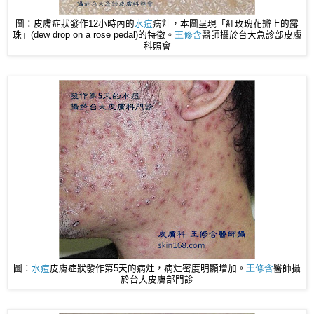
圖：皮膚症狀發作12小時內的
水痘
病灶，本圖呈現「紅玫瑰花瓣上的露
珠」(dew drop on a rose pedal)的特徵。
王修含
醫師
攝於台大急診部皮膚
科照會
圖：
水痘
皮膚症狀發作第5天的病灶，病灶密度明顯增加。
王修含
醫師
攝
於台大皮膚部門診