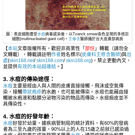
圖：表皮細胞遭受
水痘
病毒感染後，以Tzanck smear染色呈現的多核巨
細胞(multinucleated giant cell)。
王修含
醫師
攝於台大皮膚部病房
【
本站
文章版權所有，歡迎非商業性「
部份
」轉載（請勿全
文轉載），轉載請註明
作者
姓名標示(
皮膚科王修含醫師
)與
出
處
(
skin168.net
/
skin168.com
/
skin168.org
)，禁止更動內文，
並提供
有效的本站
超連結
。】
3. 水痘的傳染途徑：
水痘
主要是經由人與人間的皮膚直接接觸、飛沫或空氣傳
染，接觸
帶狀疱疹
的水皰，也可能被傳染。水痘也能藉由接
觸被水疱液和黏膜分泌物污染的物品而傳染。水痘痂皮並不
具傳染性。
4. 水痘的好發年齡：
水痘
好發於幼童，據疾病管制局的統計資料，有60%的發病
者為三至九歲的孩童，90%以上的人在15歲之前就已感染過