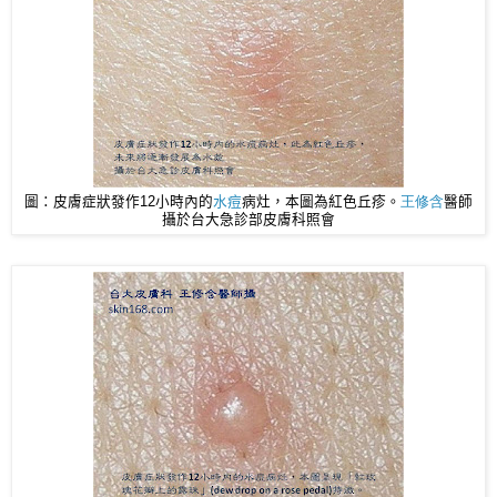
圖：皮膚症狀發作12小時內的
水痘
病灶，本圖為紅色丘疹。
王修含
醫師
攝於台大急診部皮膚科照會