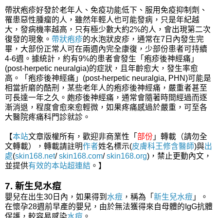
帶狀疱疹好發於老年人、免疫功能低下、服用免疫抑制劑、
罹患惡性腫瘤的人，雖然年輕人也可能發病，只是年紀越
大，發病機率越高，只有極少數大約2%的人，會出現第二次
復發的現象。
帶狀疱疹
的水泡狀皮疹，通常在7日內發生完
畢，大部份正常人可在兩週內完全康復，少部份患者可持續
4-6週。據統計，約有9%的患者會發生「疱疹後神經痛」
(post-herpetic neuralgia)的症狀，且年齡愈大，發生率愈
高。「疱疹後神經痛」(post-herpetic neuralgia, PHN)可能是
相當折磨的酷刑，某些老年人的疱疹後神經痛，嚴重者甚至
可長達一年之久。皰疹後神經痛，通常會隨著時間經過而逐
漸消退，程度會愈來愈輕微，如果疼痛感過於嚴重，可至各
大醫院疼痛科門診就診。
【
本站
文章版權所有，歡迎非商業性「
部份
」轉載（請勿全
文轉載），轉載請註明
作者
姓名標示(
皮膚科王修含醫師
)與
出
處
(
skin168.net
/
skin168.com
/
skin168.org
)，禁止更動內文，
並提供
有效的本站
超連結
。】
7. 新生兒水痘
嬰兒在出生30日內，如果得到
水痘
，稱為「
新生兒水痘
」。
在懷孕28週前早產的嬰兒，由於無法獲得來自母體的IgG抗體
保護，較容易感染
水痘
。