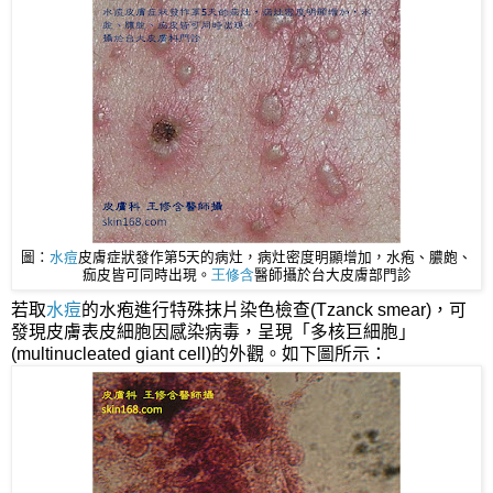
圖：
水痘
皮膚症狀發作第5天的病灶，病灶密度明顯增加，水疱、膿皰、
痂皮皆可同時出現。
王修含
醫師
攝於台大皮膚部門診
若取
水痘
的水疱進行特殊抹片染色檢查(Tzanck smear)，可
發現皮膚表皮細胞因感染病毒，呈現「多核巨細胞」
(multinucleated giant cell)的外觀。如下圖所示：