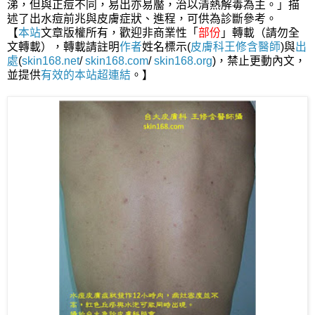
涕，但與正痘不同，易出亦易靨，治以清熱解毒為主。」描
述了出水痘前兆與皮膚症狀、進程，可供為診斷參考。
【
本站
文章版權所有，歡迎非商業性「
部份
」轉載（請勿全
文轉載），轉載請註明
作者
姓名標示(
皮膚科王修含醫師
)與
出
處
(
skin168.net
/
skin168.com
/
skin168.org
)，禁止更動內文，
並提供
有效的本站
超連結
。】