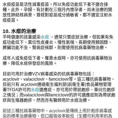
水痘疫苗是活性減毒疫苗，所以免疫功能低下者不適合接
種。此外，孕婦、有計劃在三個月內懷孕者、尚未治療的開
放性肺結核病患、曾經對疫苗成分過敏者，都不適宜注射水
痘疫苗。
10. 水痘的治療
平時健康的孩童感染
水痘
，通常只需症狀治療，但如果有免
疫功能低下、異位性皮膚炎、慢性氣喘、長期使用類固醇、
脾臟功能不全、腎病症候群，則需使用抗病毒藥物治療。
成年人或免疫低下者，罹患水痘時，亦可使用抗病毒藥物治
療，降低水痘併發症的風險。
目前可用於治療VZV病毒感染的抗病毒藥物包括：
acyclovir、valaciclovir、famciclovir等。這三種抗病毒藥物，
目前只有 acyclovir通過衛生福利部(前衛生署)食品藥物管理
署TFDA許可的
水痘
適應症，亦可用於帶狀皰疹、單
純性
皰疹
之情況；而valaciclovir與famciclovir的許可適應症則為帶狀皰
疹與生殖器皰疹，然而亦有醫師用於水痘治療。
前述三種抗病毒藥物中，acyclovir是傳統上用於疱疹病毒感
染的標準治療藥物，但口服吸收率較低（生體可利用率約為