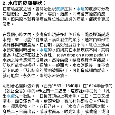
2. 水痘的皮膚症狀：
在前驅症狀之後，會開始出現
皮膚
症狀，
水痘
的皮疹可分為
四個階段：丘疹、水皰、膿皰、結痂，同時會有搔癢的感
覺。如果原本就有濕疹或異位性皮膚炎的病童，症狀會更加
嚴重。
在幾個小時之內，皮膚會出現許多紅色丘疹，隨後逐漸變成
水皰，並且可能伴隨癢感。病灶發生的順序，通常由頭部往
軀幹部與四肢蔓延，在初期，病灶密度並不高，紅色丘疹與
水皰可能同時出現。
水痘
的水皰與其它水皰疾病不同，其特
徵為「紅玫瑰花瓣上的露珠」 (dew drop on a rose pedal)。
水皰之後會逐漸形成膿皰，然後結痂，結痂過程會有癢感，
所以可能會被搔抓、摳除。一般而言，水痘消退後，並不會
留下疤痕，但若結痂的膿皰被摳破了，可能造成細菌感染，
就可能留下永久性凹陷的水痘疤痕。
明朝著名醫師張介賓
（西元1563－1640年）在1624年著作的
《景岳全書》中的<卷之四十二謨集‧痘疹詮>中提到：「凡
出
水痘
先十數點，一日後其頂尖上有水泡，二日、三日又出
漸多，四日渾身作癢，瘡頭皆破，微加壯熱即收矣。但有此
疾，須忌發物，七、八日乃痊。」「水痘亦有類傷寒之狀，
身熱二三日而出者，或咳嗽面赤，眼光如水，或噴嚏，或流