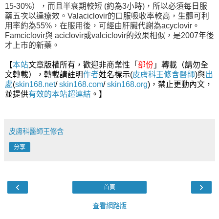
15-30%），而且半衰期較短 (約為3小時)，所以必須每日服
藥五次以達療效。Valaciclovir的口服吸收率較高，生體可利
用率約為55%，在服用後，可經由肝臟代謝為acyclovir。
Famciclovir與 aciclovir或valciclovir的效果相似，是2007年後
才上市的新藥。
【
本站
文章版權所有，歡迎非商業性「
部份
」轉載（請勿全
文轉載），轉載請註明
作者
姓名標示(
皮膚科王修含醫師
)與
出
處
(
skin168.net
/
skin168.com
/
skin168.org
)，禁止更動內文，
並提供
有效的本站
超連結
。】
皮膚科醫師王修含
分享
‹
›
首頁
查看網路版