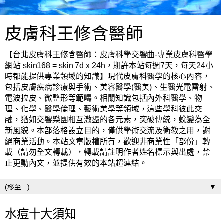
皮膚科王修含醫師
【台北皮膚科王修含醫師：皮膚科學交響曲-專業皮膚科醫學
網站 skin168 = skin 7d x 24h，期許本站每週7天，每天24小
時都能提供專業領域的知識】現代皮膚科醫學的核心內容，
包括皮膚疾病診療與手術、美容醫學(醫美)、生醫光電雷射、
電波拉皮、微整形等範疇。相關知識包括內外科醫學、物
理、化學、醫學倫理、藝術美學等領域，這些學科彼此交
融，猶如交響樂團相互激盪的各元素，突破傳統，蛻變為全
新風貌。本部落格設立目的，僅供學術交流及衛教之用，謝
絕商業活動。本站文章版權所有，歡迎非商業性「部份」轉
載（請勿全文轉載），轉載請註明作者姓名標示與出處，禁
止更動內文，並提供有效的本站超連結。
▼
水痘十大須知