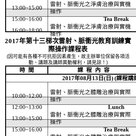
雷射、脈衝光之淨膚治療與實機
13:00~15:00
操作
15:00~16:00
Tea Break
雷射、脈衝光之淨膚治療與實機
16:00~18:00
操作
2017
年第
十三梯次雷射、脈衝光教育訓練實
際操作課程表
(
因可能有各種不可抗拒因素產生，故主辦單位保留各項活
動、講題及講師異動權利，請見諒！
)
時
間
課
程
內
容
2017
年
08
月
13
日
(
日
)
(
課程講
雷射、脈衝光之體雕治療與實際
10:00~12:00
操作
12:00~13:00
Lunch
雷射、脈衝光之體雕治療與實際
13:00~15:00
操作
15:00~16:00
Tea Break