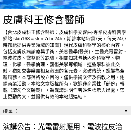
皮膚科王修含醫師
【台北皮膚科王修含醫師：皮膚科學交響曲-專業皮膚科醫學
網站 skin168 = skin 7d x 24h，期許本站每週7天，每天24小
時都能提供專業領域的知識】現代皮膚科醫學的核心內容，
包括皮膚疾病診療與手術、美容醫學(醫美)、生醫光電雷射、
電波拉皮、微整形等範疇。相關知識包括內外科醫學、物
理、化學、醫學倫理、藝術美學等領域，這些學科彼此交
融，猶如交響樂團相互激盪的各元素，突破傳統，蛻變為全
新風貌。本部落格設立目的，僅供學術交流及衛教之用，謝
絕商業活動。本站文章版權所有，歡迎非商業性「部份」轉
載（請勿全文轉載），轉載請註明作者姓名標示與出處，禁
止更動內文，並提供有效的本站超連結。
▼
演講公告：光電雷射應用、電波拉皮治