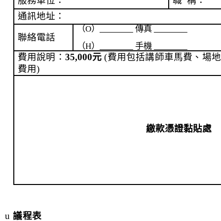
服務單位：
職
稱：
通訊地址：
（
O
）
傳真
聯絡電話
（
H
）
手機
費用說明：
35,000
元
(
費用包括講師車馬費
、
場
費用
)
繳款憑證黏貼處
u
議程表