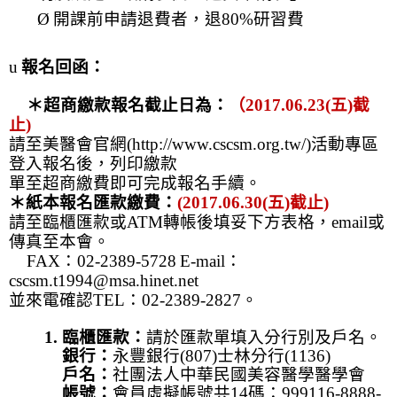
Ø
開課前申請退費者，退
80%
研習費
u
報名回函：
＊超商繳款報名截止日為：
（
2017.06.23(
五
)
截
止
)
請至美醫會官網
(http://www.cscsm.org.tw/)
活動專區
登入報名後，列印繳款
單至超商繳費即可完成報名手續。
＊紙本報名匯款繳費：
(2017.06.30(
五
)
截止
)
請至臨櫃匯款或
ATM
轉帳後填妥下方表格，
email
或
傳真至本會。
FAX
：
02-2389-5728
E-mail
：
cscsm.t1994@msa.hinet.net
並來電確認
TEL
：
02-2389-2827
。
1.
臨櫃匯款：
請於匯款單填入分行別及戶名。
銀行：
永豐銀行
(807)
士林分行
(1136)
戶名：
社團法人中華民國美容醫學醫學會
帳號：
會員虛擬帳號共
14
碼：
999116-8888-