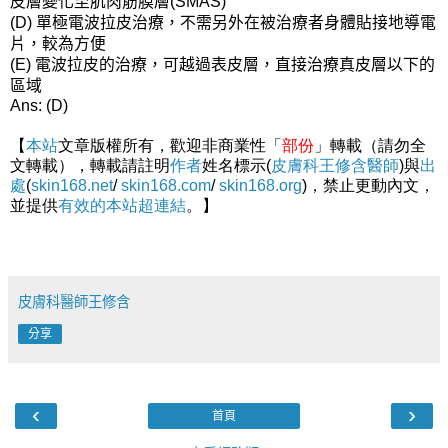
皮層變化至肌肉筋膜層
(SMAS)
單極電波拉皮治療，不需另外在被治療者身體貼接地導電
(D)
片，較為方便
電波拉皮的治療，可越過表皮層，直接治療真皮層以下的
(E)
區域
Ans: (D)
【
本站
文章版權所有，歡迎非商業性「
部份
」轉載（請勿全
文轉載），轉載請註明
作者
姓名標示(
皮膚科王修含醫師
)與
出
處
(
skin168.net
/
skin168.com
/
skin168.org
)，禁止更動內文，
並提供
有效的本站
超連結
。】
皮膚科醫師王修含
分享
‹
›
首頁