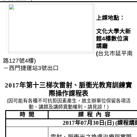
上課地點：
文化大學大新
館
4
樓數位演
講廳
(
台北市延平南
路
127
號
4
樓
)
－西門捷運站
3
號出口
2017
年第十三梯次雷射、脈衝光教育訓練實
際操作課程表
(
因可能有各種不可抗拒因素產生，故主辦單位保留各項活
動、講題及講師異動權利，請見諒！
)
時
間
課
程
內
容
2017
年
07
月
30
日
(
日
)
(
課程講
雷射、脈衝光之換膚治療與實際