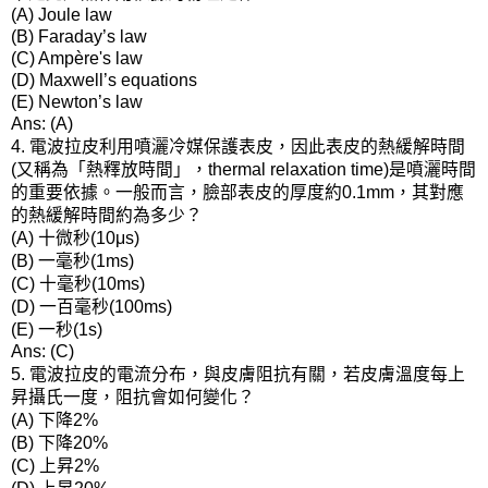
(A) Joule law
(B) Faraday’s law
(C) Ampère's law
(D) Maxwell’s equations
(E) Newton’s law
Ans: (A)
電波拉皮利用噴灑冷媒保護表皮，因此表皮的熱緩解時間
4.
又稱為「熱釋放時間」，
是噴灑時間
(
thermal relaxation time)
的重要依據。一般而言，臉部表皮的厚度約
，其對應
0.1mm
的熱緩解時間約為多少？
十微秒
(A)
(10μs)
一毫秒
(B)
(1ms)
十毫秒
(C)
(10ms)
一百毫秒
(D)
(100ms)
一秒
(E)
(1s)
Ans: (C)
電波拉皮的電流分布，與皮膚阻抗有關，若皮膚溫度每上
5.
昇攝氏一度，阻抗會如何變化？
下降
(A)
2%
下降
(B)
20%
上昇
(C)
2%
上昇