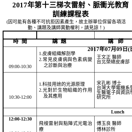
2017
年第十三梯次雷射、脈衝光教育
訓練課程表
(
因可能有各種不可抗拒因素產生，故主辦單位保留各項活
動、講題及講師異動權利，請見諒！
)
時
間
講
題
講
師
2017
年
07
月
09
日
(
1.
皮膚組織解剖學
王文正 醫師
2.
常見皮膚病與色素病變
台北榮總皮膚部
之診斷與治療
09:00-10:30
宋孔彬 博士
1.
科技用途的光源原理
台灣大學電機系
2.
光對於生物組織的作用
生醫電子與資訊
及其應用
10:30-12:00
研究所
Lunch
12:00-12:30
飛梭雷射與點陣式光電治
傅玉良 醫師
療
傅林診所