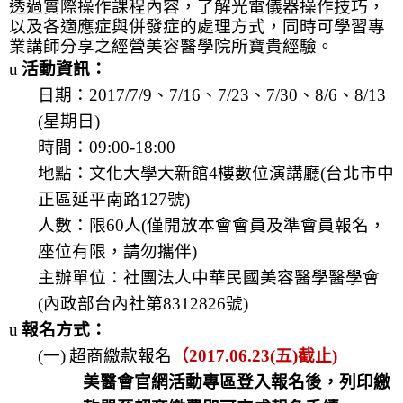
透過實際操作課程內容，了解光電儀器操作技巧，
以及各適應症與併發症的處理方式，同時可學習專
業講師分享之經營美容醫學院所寶貴經驗。
u
活動資訊：
日期：
2017/7/9
、
7/16
、
7/23
、
7/30
、
8/6
、
8/13
(
星期日
)
時間：
09:00-18:00
地點：文化大學大新館
4
樓數位演講廳
(
台北市中
正區延平南路
127
號
)
人數：限
60
人
(
僅開放本會會員及準會員報名，
座位有限，請勿攜伴
)
主辦單位：社團法人中華民國美容醫學醫學會
(
內政部台內社第
8312826
號
)
u
報名方式：
(一)
超商繳款報名
（
2017.06.23(
五
)
截止
)
美醫會官網活動專區登入報名後，列印繳