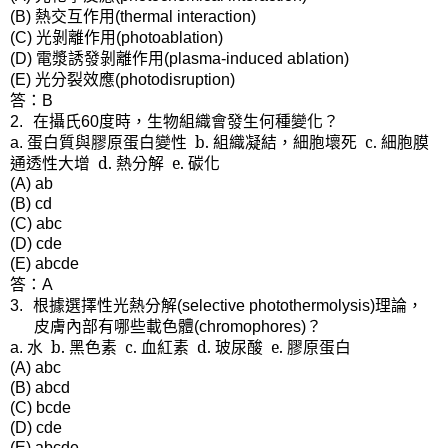
熱交互作用
(B)
(thermal interaction)
光剝離作用
(C)
(photoablation)
電漿誘發剝離作用
(D)
(plasma-induced ablation)
光分裂效應
(E)
(photodisruption)
答：
B
在攝氏
度時，生物組織會發生何種變化？
2.
60
蛋白質與膠原蛋白變性
b.
組織凝結，細胞壞死
c.
細胞膜
a.
通透性大增
d.
熱分解
e.
碳化
(A) ab
(B) cd
(C) abc
(D) cde
(E) abcde
答：
A
根據選擇性光熱分解
理論，
3.
(selective photothermolysis)
皮膚內部有哪些載色體
？
(chromophores)
水
b.
黑色素
c.
血紅素
d.
玻尿酸
e.
膠原蛋白
a.
(A) abc
(B) abcd
(C) bcde
(D) cde
(E) abcde