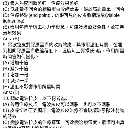
病人熱感回饋愈強，治療效果愈好
(B)
低能量多回合的膠原蛋白收縮效果，優於高能量單一回合
(C)
治療終點
：肉眼可見的皮膚收縮現象
(D)
(end point)
(visible
tightening)
善用熱傳學與工程力學概念，可維護治療安全性，並提昇
(E)
治療效果
Ans: (B)
電波拉皮對膠原蛋白的收縮效應，與作用溫度有關。在達
9.
到相同膠原蛋白收縮程度下，溫度每上昇攝氏
度，作用所需
5
時間會如何變化？
增加十倍
(A)
減少十倍
(B)
增加一倍
(C)
減少一半
(D)
溫度不影響作用所需時間
(E)
Ans: (B)
關於電波拉皮，以下何者為非？
10.
善用治療技巧，電波拉皮可以消脂，也可以不消脂
(A)
皮膚切片研究顯示，電波拉皮治療不會破壞玻尿酸注射物
(B)
的時效
變換電波拉皮的治療探頭，可改變治療深度，最深可由真
(C)