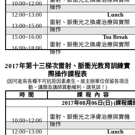
10:00~12:00
操作
12:00~13:00
Lunch
雷射、脈衝光之換膚治療與實際
13:00~15:00
操作
15:00~16:00
Tea Break
雷射、脈衝光之換膚治療與實際
16:00~18:00
操作
2017
年第
十三梯次雷射、脈衝光教育訓練實
際操作課程表
(
因可能有各種不可抗拒因素產生，故主辦單位保留各項活
動、講題及講師異動權利，請見諒！
)
時
間
課
程
內
容
2017
年
08
月
06
日
(
日
)
(
課程講
雷射、脈衝光之淨膚治療與實機
10:00~12:00
操作
12:00~13:00
Lunch