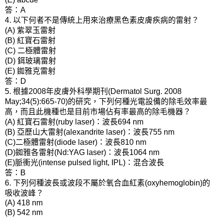
答：
A
以下何者不是傳統上用來治療黑色素皮膚疾病的雷射？
4.
紫翠玉雷射
(A)
紅寶石雷射
(B)
二極體雷射
(C)
鉺玻璃雷射
(D)
銣雅克雷射
(E)
答：
D
根據
年皮膚外科學期刊
5.
2008
(Dermatol Surg. 2008
的研究，下列何種光電設備的除毛效率最
May;34(5):665-70)
高，而且此機種也是目前市場佔有率最高的除毛機器？
紅寶石雷射
：波長
(A)
(ruby laser)
694 nm
亞歷山大雷射
：波長
(B)
(alexandrite laser)
755 nm
二極體雷射
：波長
(C)
(diode laser)
810 nm
銣雅各雷射
：波長
(D)
(Nd:YAG laser)
1064 nm
脈衝光
：混合波長
(E)
(intense pulsed light, IPL)
答：
B
下列何種波長或波段不屬於氧合血紅素
的
6.
(oxyhemoglobin)
吸收波峰？
(A) 418 nm
(B) 542 nm