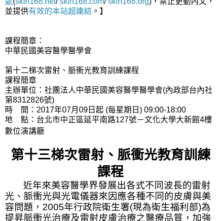
處
(
skin168.net
/
skin168.com
/
skin168.org
)，禁止更動內文，
並提供
有效的本站
超連結
。】
課程簡章：
中華民國美容醫學醫學會
第十二梯次雷射、脈衝光教育訓練課程
課程簡章
主辦單位：社團法人中華民國美容醫學醫學會(內政部台內社
第8312826號)
時 間：2017年07月09日起 (每星期日) 09:00-18:00
地 點：台北市中正區延平南路127號－文化大學大新館4樓
數位演講廳
第十三梯次雷射、脈衝光教育訓練
課程
近年來美容醫學界發展出各式不同波長的雷射
光、脈衝光與光電儀器來因應各種不同的皮膚與美
容問題，
2005
年行政院衛生署
(
現為衛生福利部
)
為
提昇脈衝光治療及雷射皮膚治療之醫療品質，加強