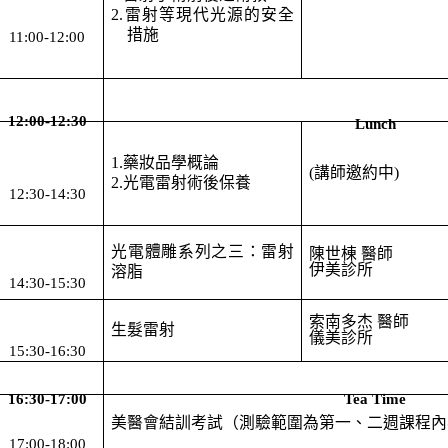
2.
雷射等現代光源的安全
措施
11:00-12:00
12:00-12:30
Lunch
1.
藥妝品學概論
(
講師邀約中
)
2.
光電雷射術後保養
12:30-14:30
光電體雕系列之三：雷射
陳世棟 醫師
伊美診所
溶脂
14:30-15:30
索南多杰 醫師
生髮雷射
儀美診所
15:30-16:30
16:30-17:00
Tea Time
美醫會結訓考試（測驗範圍為第一、二週課程內
17:00-18:00