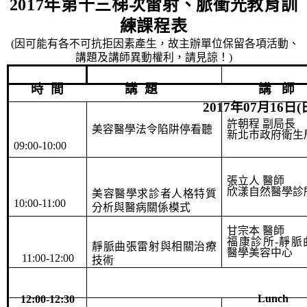
2017
年第十三梯次雷射、脈衝光教育訓
練課程表
(
因可能有各不可抗拒因素產生，故主辦單位保留各項活動、
講題及講師異動權利，請見諒！
)
時
間
講
題
講
師
2017
年
07
月
16
日
(
許朝程 副局長
美容醫學法令陷阱停看聽
新北市政府衛生
09:00-10:00
張立人 醫師
欣漾自然醫學診
美容醫學求診者人格特質
10:00-11:00
分析與醫病關係模式
甘宗本 醫師
福康診所
-
靜脈
靜脈曲張雷射與相關治療
醫學美容中心
11:00-12:00
技術
Lunch
12:00-12:30