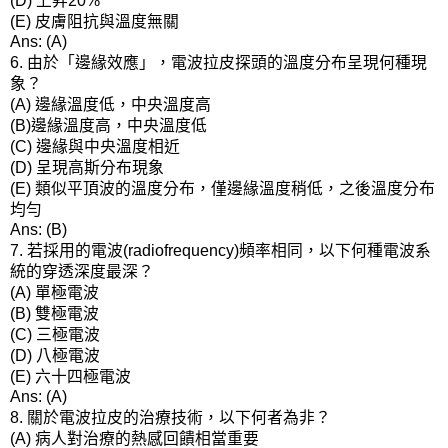
(D)
20%
皮膚阻抗與溫度無關
(E)
Ans: (A)
由於「邊緣效應」，電波拉皮探頭的溫度分布呈現何種現
6.
象？
邊緣溫度低，中央溫度高
(A)
邊緣溫度高，中央溫度低
(B)
邊緣與中央溫度相近
(C)
呈現高斯分布現象
(D)
類似平頂波的溫度分布，僅邊緣溫度稍低，之後溫度分布
(E)
均勻
Ans: (B)
若採用的電波
頻率相同，以下何種電波系
7.
(radiofrequency)
統的穿透深度最深？
單極電波
(A)
雙極電波
(B)
三極電波
(C)
八極電波
(D)
六十四極電波
(E)
Ans: (A)
關於電波拉皮的治療技術，以下何者為非？
8.
病人對治療的熱感回饋相當重要
(A)