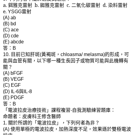
鉺雅克雷射
b.
銣雅克雷射
c.
二氧化碳雷射
d.
染料雷射
a.
e.
雷射
YSGG
(A) ab
(B) bd
(C) ace
(D) cde
(E) abcde
答：
B
目前已知肝斑
黃褐斑，
的形成，可
10.
(
chloasma/ melasma)
能與血管有關，以下哪一種生長因子或物質可能與此機轉有
關？
(A) bFGF
(B) VEGF
(C) EGF
與
(D) IL-6
IL-8
(E) PDGF
答：
B
「電波拉皮治療技術」
自我
測驗練習
課程複習-
題庫：
命題者：皮膚科王修含醫師
關於所謂的「電波拉皮」，下列何者為非？
1.
使用單極的電波拉皮，加熱深度不足，效果遜於雙極電波
(A)