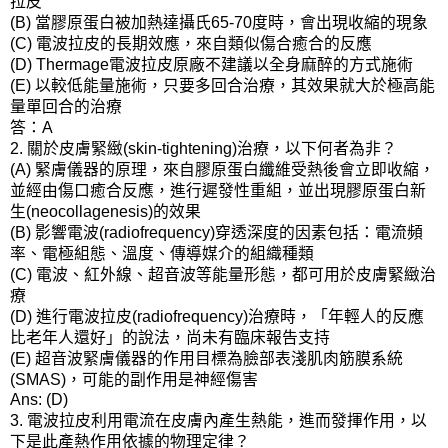
拉皮
當膠原蛋白被加熱達攝氏
度時，會出現收縮的現象
(B)
65-70
電波拉皮的長期效應，來自類似傷合癒合的反應
(C)
電波拉皮原廠不建議以全身麻醉的方式施術
(D) Thermage
以較低能量施術，只要多回合治療，其效果就大於極高能
(E)
量單回合的治療
答：
A
關於皮膚緊緻
治療，以下何者為非？
2.
(skin-tightening)
緊膚儀器的原理，來自膠原蛋白纖維受熱後會立即收縮，
(A)
並經由傷口癒合反應，進行遲發性重組，並出現膠原蛋白新
生
的效果
(neocollagenesis)
影響電波
穿透深度的因素包括：電流頻
(B)
(radiofrequency)
率、電極組態、溫度、傳導媒介的組織種類
電波、紅外線、超音波等能量形態，都可用於皮膚緊緻治
(C)
療
進行電波拉皮
治療時，「年輕人的反應
(D)
(radiofrequency)
比老年人還好」的說法，尚未有臨床報告支持
超音波緊膚儀器的作用目標為臉部表淺肌肉筋膜系統
(E)
，可能的副作用是神經傷害
(SMAS)
Ans: (D)
電波拉皮利用電流在皮膚內產生熱能，進而發揮作用，以
3.
下是此產熱作用依據的物理定律？