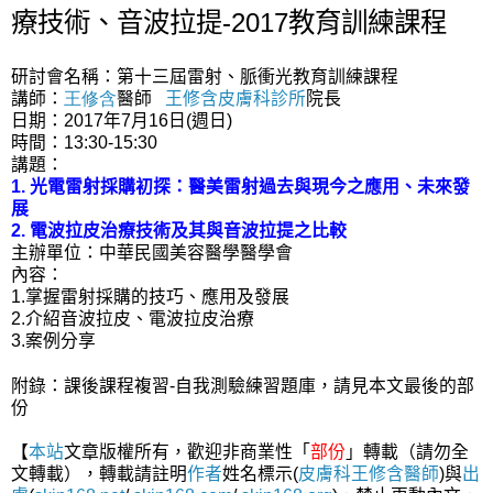
療技術、音波拉提-2017教育訓練課程
研討會名稱：第十三屆雷射、脈衝光教育訓練課程
講師：
王修含
醫師
王修含皮膚科診所
院長
日期：2017年7月16日(週日)
時間：13:30-15:30
講題：
1.
光電雷射採購初探：醫美雷射過去與現今之應用、未來發
展
2. 電波拉皮治療技術及其與音波拉提之比較
主辦單位：中華民國美容醫學醫學會
內容：
1.掌握雷射採購的技巧、應用及發展
2.介紹音波拉皮、電波拉皮治療
3.案例分享
自我
測驗練習
附錄：課後課程複習-
題庫，請見本文最後的部
份
【
本站
文章版權所有，歡迎非商業性「
部份
」轉載（請勿全
文轉載），轉載請註明
作者
姓名標示(
皮膚科王修含醫師
)與
出