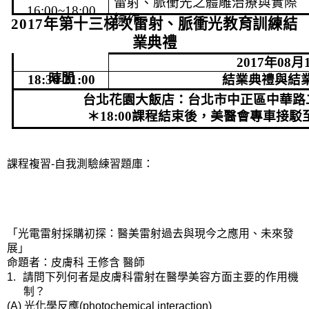
雷射、脈衝光之體雕治療與實際
16:00~18:00
操作
2017
年第十三梯次雷射、脈衝光教育訓練結
業典禮
2017年08月
時間
18:30-21:00
結業典禮與結
台北花園大飯店：
台北市中正區中華路
＊
18:00
課程結束後，美醫會專車接駁
自我
測驗練習
課程複習-
題庫：
「光電雷射採購初探：醫美雷射過去與現今之應用、未來發
展」
命題者：皮膚科
王修含
醫師
請問下列何者是皮膚科雷射在醫學美容方面主要的作用機
1.
制？
光化學反應
(A)
(photochemical interaction)