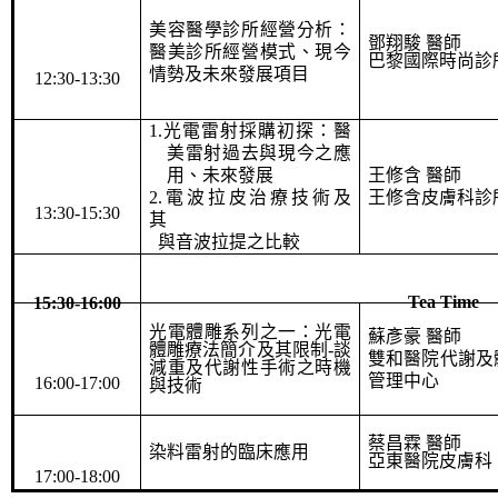
美容醫學診所經營分析：
鄧翔駿 醫師
醫美診所經營模式、現今
巴黎國際時尚診
情勢及未來發展項目
12:30-13:30
1.
光電雷射採購初探：醫
美雷射過去與現今之應
用、未來發展
王修含 醫師
2.
電波拉皮治療技術及
王修含皮膚科診
13:30-15:30
其
與音波拉提之比較
Tea Time
15:30-16:00
光電體雕系列之一：光電
蘇彥豪 醫師
體雕療法簡介及其限制
-
談
雙和醫院代謝及
減重及代謝性手術之時機
管理中心
16:00-17:00
與技術
蔡昌霖 醫師
染料雷射的臨床應用
亞東醫院皮膚科
17:00-18:00