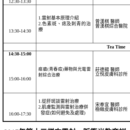
12:30-13:30
1.
雷射基本原理介紹
曾漢棋 醫師
2.
色素斑、痣及刺青的治
曾漢棋綜合醫院
療
13:30-14:30
Tea Time
14:30-15:00
痤瘡
(
青春痘
)
藥物與光電雷
莊德揚 醫師
立悅皮膚科診所
射綜合治療
15:00-16:00
1.
從肝斑談雷射治療
宋奉宜 醫師
2.
肌膚監測與雷射治療併
極緻皮膚科診所
發症
(
如何避免及處理
)
16:00-17:30