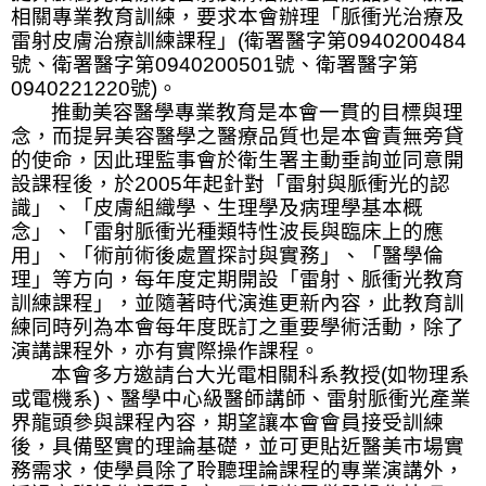
相關專業教育訓練，要求本會辦理「脈衝光治療及
雷射皮膚治療訓練課程」
(
衛署醫字第
0940200484
號、衛署醫字第
0940200501
號、衛署醫字第
0940221220
號
)
。
推動美容醫學專業教育是本會一貫的目標與理
念，而提昇美容醫學之醫療品質也是本會責無旁貸
的使命，因此理監事會於衛生署主動垂詢並同意開
設課程後，於
2005
年起針對「雷射與脈衝光的認
識」、「皮膚組織學、生理學及病理學基本概
念」、「雷射脈衝光種類特性波長與臨床上的應
用」、「術前術後處置探討與實務」、「醫學倫
理」等方向，每年度定期開設「雷射、脈衝光教育
訓練課程」，並隨著時代演進更新內容，此教育訓
練同時列
為本會每年度既訂之重要學術活動，
除了
演講課程外，亦有實際操作課程。
本會多方邀請台大光電相關科系教授
(
如物理系
或電機系
)
、醫學中心級醫師講師、雷射脈衝光產業
界龍頭參與課程內容，期望讓本會會員接受訓練
後，具備堅實的理論基礎，並可更貼近醫美市場實
務需求，使學員除了聆聽理論課程的專業演講外，