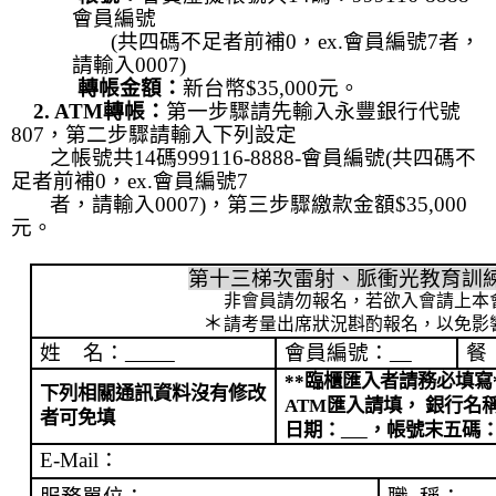
會員編號
(
共四碼不足者前補
0
，
ex.
會員編號
7
者，
請輸入
0007)
轉帳金額：
新台幣
$35,000
元。
2.
ATM
轉帳：
第一步驟請先輸入永豐銀行代號
807
，第二步驟請輸入下列設定
之帳號共
14
碼
999116-8888-
會員編號
(
共四碼不
足者前補
0
，
ex.
會員編號
7
者，請輸入
0007)
，第三步驟繳款金額
$35,000
元。
第十三梯次雷射、脈衝光教育訓
非會員請勿報名，若欲入會請上本
＊
請考量出席狀況斟酌報名，以免影
姓
名：
會員編號：
餐
**
臨櫃匯入者請務必填寫
下列相關通訊資料沒有修改
ATM
匯入請填，
銀行名
者可免填
日期：
，
帳號末五碼
E-Mail
：