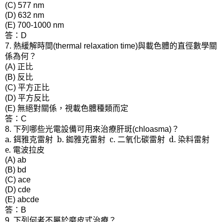
(C) 577 nm
(D) 632 nm
(E) 700-1000 nm
答：
D
熱緩解時間
與載色體的直徑數學關
7.
(thermal relaxation time)
係為何？
正比
(A)
反比
(B)
平方正比
(C)
平方反比
(D)
無絕對關係，視載色體種類而定
(E)
答：
C
下列哪些光電設備可用來治療肝斑
？
8.
(chloasma)
鉺雅克雷射
b.
銣雅克雷射
c.
二氧化碳雷射
d.
染料雷射
a.
e.
電波拉皮
(A) ab
(B) bd
(C) ace
(D) cde
(E) abcde
答：
B
下列何者不屬於磨皮式治療？
9.