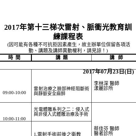
2017
年第十三梯次雷射、脈衝光教育訓
練課程表
(
因可能有各種不可抗拒因素產生，故主辦單位保留各項活
動、講題及講師異動權利，請見諒！
)
時
間
講
題
講
師
2017
年
07
月
23
日
(
日
)
李林深 醫師
漾麗診所
雷射治療之臉部神經阻斷術
09:00-10:00
與靜脈安全麻醉
光電體雕系列之二：侵入式
與非侵入式體雕治療及手術
10:00-11:00
蔡佳芬 醫師
醫者診所
1.
雷射手術前後之衛教