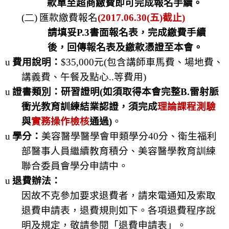
款單至超商繳費即可完成報名手續。
(二)
匯款繳費報名
(2017.06.30(
五
)
截止
)
請填妥
P.3
書面報名表，完成繳費手續
後，回傳報名表及繳款憑證至本會。
u
費用說明：
$35,000
元
(
包含講師車馬費、場地費、
講義費、午餐及點心
..
等費用
)
u
證書類別：研習證明
(
如須取得本會完整
B.
雷射脈
衝光教育訓練結業認證，須完成
理論課程測驗
與
實務操作檢核
通過
)
。
u
學分：
美容醫學醫學會甲類學分
40
分、衛生福利
部醫事人員繼續教育積分、美容醫學教育訓練
聯合委員會學分申請中。
u
退費辦法：
因故不克參加要求退費者，請來電通知及索取
退費申請表，退費規則如下。各項退費程序說
明及規定，敬請參閱「退費申請表」。