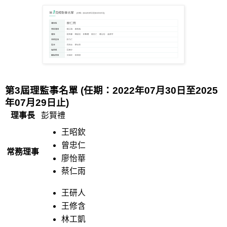
第
3
屆理監事名單
(任期：2022年07月30日至2025
年07月29日止)
理事長
彭賢禮
王昭欽
曾忠仁
常務理事
廖怡華
蔡仁雨
王研人
王修含
林工凱