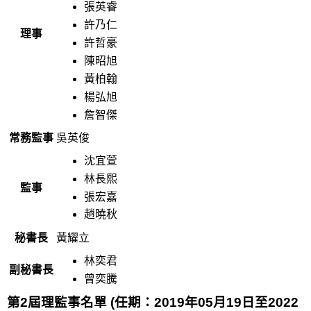
張英睿
許乃仁
理事
許哲豪
陳昭旭
黃柏翰
楊弘旭
詹智傑
常務監事
吳英俊
沈宜萱
林長熙
監事
張宏嘉
趙曉秋
秘書長
黃耀立
林奕君
副秘書長
曾奕騰
第
2
屆理監事名單
(任期：2019年05月19日至2022