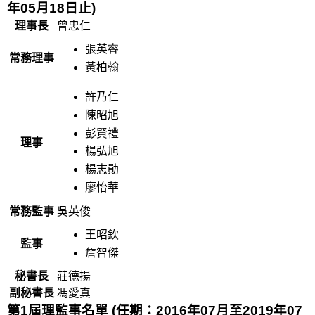
年05月18日止)
理事長
曾忠仁
張英睿
常務理事
黃柏翰
許乃仁
陳昭旭
彭賢禮
理事
楊弘旭
楊志勛
廖怡華
常務監事
吳英俊
王昭欽
監事
詹智傑
秘書長
莊德揚
副秘書長
馮愛真
第
1
屆理監事名單
(任期：2016年07月至2019年07