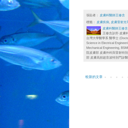
張貼者：
皮膚科醫師王修含
標籤：
皮膚疾病
,
皮膚雷射光
皮膚科醫師王修含
王修含診所-皮膚科 王修含
台灣大學醫學系 醫學士 (Doctor 
Science in Electrical Eng
Mechanical Engineer
院皮膚部 皮膚外科與雷射特別
部 皮膚高頻超音波特別門診
較新的文章