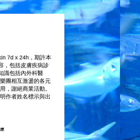
 7d x 24h，期許本
容，包括皮膚疾病診
知識包括內外科醫
樂團相互激盪的各元
用，謝絕商業活動。
明作者姓名標示與出
簡歷