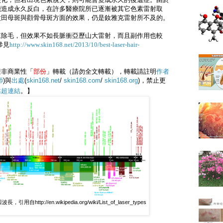
能造成永久反白，在許多醫療院所已逐漸被其它色素雷射取
太田母斑與顴骨母斑方面的效果，仍是釹雅克雷射所不及的
。
來除毛，但效果不如長脈衝亞歷山大雷射，而且副作用也較
參見
http://www.skin168.net/2013/10/best-laser-hair-
迎非商業性「
部份
」轉載（請勿全文轉載），轉載請註明
作者
師
)與
出處
(
skin168.net
/
skin168.com
/
skin168.org
)，禁止更
站
超連結
。】
http://en.wikipedia.org/wiki/List_of_laser_types