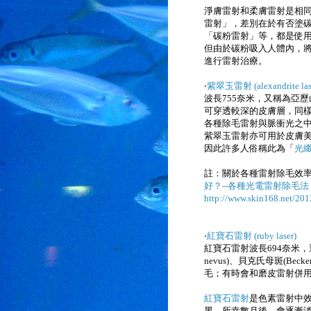
淨膚雷射和柔膚雷射是相同
雷射」，差別在於有否塗
「碳粉雷射」等，都是使
但由於碳粉吸入人體內，
進行雷射治療。
‧
紫翠玉雷射 (alexandrite las
波長
755奈米，又稱為亞
可穿透較深的皮膚層，同
各種除毛雷射與脈衝光之
紫翠玉雷射亦可用於皮膚
因此許多人俗稱此為「
光
註：關於各種雷射除毛效
好？--各種光電雷射除毛
http://www.skin168.net/2013
‧
紅寶石雷射 (ruby laser)
紅寶石雷射
波長
694奈米，
nevus)、貝克氏母斑(Becker
毛
；有時會和磨皮雷射併
紅寶石雷射
是色素雷射中
黑，所幸數月後，會逐漸