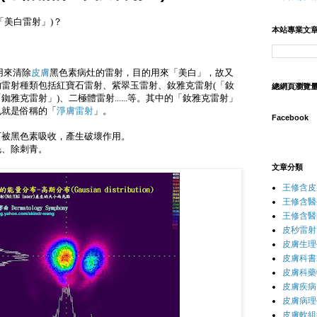
「美白雷射」)？
本站專業文
)是用來清除
皮膚
黑色素病灶的雷射，目的用來「美白」，故又
雷射種類包括紅寶石雷射、紫翠玉雷射、釹雅克雷射(
「釹
總網頁瀏覽
「銣雅克雷射」
)、二極體雷射......等。其中的「
釹雅克雷射
」
也就是俗稱的「
淨膚雷射
」。
Facebook
可被黑色素吸收，產生破壞作用。
毛、除刺青。
文章分類
王修含皮
王修含醫
王修含醫
皮秒雷射
皮膚生理
皮膚科書
皮膚科藥
皮膚疾病
皮膚病理
皮膚軟組