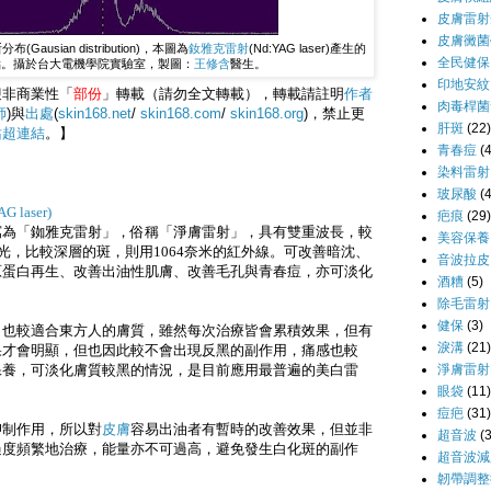
皮膚雷射
皮膚黴菌
usian distribution)，本圖為
釹雅克雷射
(Nd:YAG laser)產生的
全民健保
點。攝於台大電機學院實驗室，製圖：
王修含
醫生。
印地安紋
迎非商業性「
部份
」轉載（請勿全文轉載），轉載請註明
作者
肉毒桿菌
師
)與
出處
(
skin168.net
/
skin168.com
/
skin168.org
)，禁止更
肝斑
(22)
站
超連結
。】
青春痘
(
染料雷射
玻尿酸
(
laser)
疤痕
(29)
寫為「銣雅克雷射」，俗稱「淨膚雷射」，具有雙重波長，較
美容保養
綠光，比較深層的斑，則用1064奈米的紅外線。可改善暗沈、
音波拉皮
原蛋白再生、改善出油性肌膚、改善毛孔與青春痘，亦可淡化
酒糟
(5)
除毛雷射
健保
(3)
，也較適合東方人的膚質，雖然每次治療皆會累積效果，但有
淚溝
(21)
果才會明顯，但也因此較不會出現反黑的副作用，痛感也較
淨膚雷射
保養，可淡化膚質較黑的情況，是目前應用最普遍的美白雷
眼袋
(11)
痘疤
(31)
抑制作用，所以對
皮膚
容易出油者有暫時的改善效果，但並非
超音波
(
過度頻繁地治療，能量亦不可過高，避免發生白化斑的副作
超音波減
韌帶調整