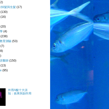
72)
髮/掉髮與生髮
(17)
(130)
(16)
(20)
學
(4)
(238)
教育測驗
(53)
(7)
28)
)
含醫師
(150)
(13)
e
(95)
外用A酸十大須
知：效果與副作用