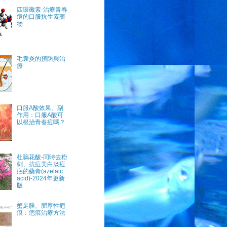
四環黴素-治療青春
痘的口服抗生素藥
物
毛囊炎的預防與治
療
口服A酸效果、副
作用：口服A酸可
以根治青春痘嗎？
杜鵑花酸-同時去粉
刺、抗痘美白淡痘
疤的藥膏(azelaic
acid)-2024年更新
版
蟹足腫、肥厚性疤
痕：疤痕治療方法