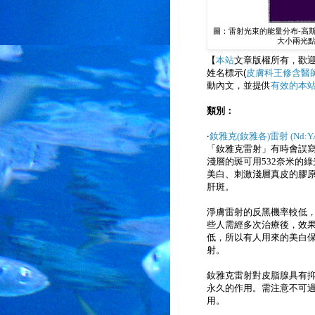
圖：雷射光束的能量分布-高斯分布(Ga
大小兩光
【
本站
文章版權所有，歡
姓名標示(
皮膚科王修含醫
動內文，並提供
有效的本
類別：
‧
釹雅克(釹雅各)雷射 (Nd:YAG 
「釹雅克雷射」有時會誤
淺層的斑可用
532奈米的
美白、刺激淺層真皮的膠
肝斑。
淨膚雷射的反黑機率較低
些人需經多次治療後，效
低，所以有人用來的美白
射。
釹雅克雷射對皮脂腺具有
永久的作用。需注意不可
用。