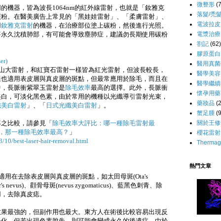
微整形
(
的機器，皆為波長1064nm的紅外線雷射，也就是「釹雅克
落髮/禿
碳粉。
在醫美廣告上常見的「黑娃娃雷射」、「柔膚雷射」、
電波拉皮
用
釹雅克雷射
的機器，在治療部位塗上碳粉，然後進行光照。
電漿治療
將永久沈積肺部，有可能會導致塵肺症，建議勿長期使用碳粉
劄記
(62)
膠原蛋白
er)
醫用真菌
歷山大雷射，和紅寶石雷射一樣皆為紅光雷射，但波長較長，
醫學美容
樣也適用表皮層與真皮層的斑點，但最常應用於除毛，而且在
醫學繼續
中，長脈衝紫翠玉雷射是
除毛效率
最高的選擇。
此外，長脈衝
懷孕用藥
美白，可淡化黑色素，由於常用的機種以光纖導引雷射光束，
藥妝品
(
纖美白雷射
」、
「
日式光纖美白雷射
」
。
蟹足腫
(9
關於王修
率之比較，請參見「
除毛效率大評比：哪一種除毛雷射最
法，那一種除毛效率最高？
」
櫻花雷射
/10/best-laser-hair-removal.html
Thermag
熱門文章
適用在去除表皮層與真皮層的斑點，如太田母斑(Ota's
's nevus)、顴骨母斑(nevus zygomaticus)、藍黑色刺青
、除
用，去除真皮痣。
效果最強的，
但副作用也最大。東方人在術後比較容易出現反
淡化，但若出現色素脫失，則可能會變成永久的後遺症。由於