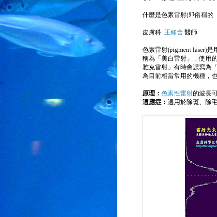
什麼是
色素雷射(即俗稱的
皮膚科
王修含
醫師
色素雷射(pigment laser
稱為「美白雷射」，使用的
雅克雷射」有時會誤寫為
為目前相當常用的機種，
原理：
色素性雷射
的波長
適應症：
適用於除斑、除