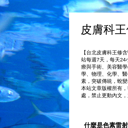
皮膚科王
【台北皮膚科王修含醫師：
站每週7天，每天2
療與手術、美容醫學
學、物理、化學、醫
素，突破傳統，蛻變
本站文章版權所有，
處，禁止更動內文，
什麼是色素雷射