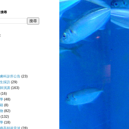
章搜尋
量
膚科診所公告
(23)
生採訪
(29)
師演講
(163)
(16)
學
(48)
籍
(8)
物
(82)
(132)
學
(18)
織高頻超音波
(28)