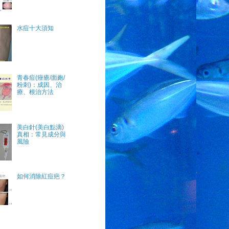
水痘十大須知
青春痘(痤瘡/面皰/
粉刺)：成因、治
療、根治方法
美白針(美白點滴)
真相：常見成分與
風險
如何消除紅痘疤？