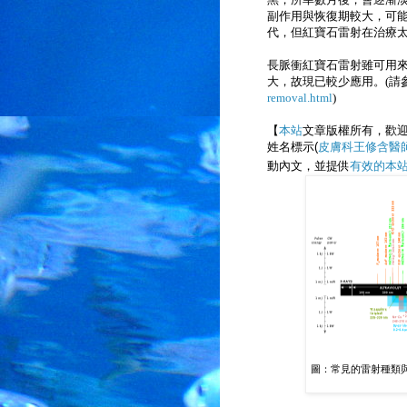
副作用與恢復期較大，可
代，但
紅寶石雷射在治療
長脈衝紅寶石雷射雖可用
大，故現已較少應用。(請
removal.html
)
【
本站
文章版權所有，歡
姓名標示(
皮膚科王修含醫
動內文，並提供
有效的本
圖：常見的雷射種類與波長，引用自