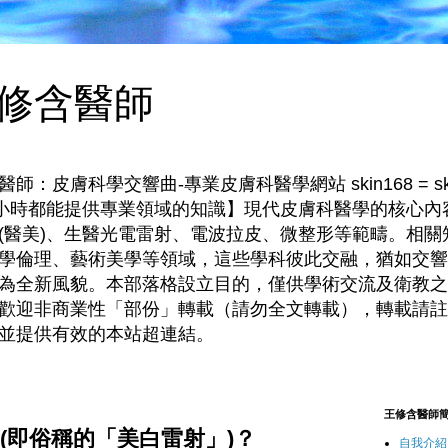
修含醫師
皮膚科學交響曲-專業皮膚科醫學網站 skin168 = skin
4小時都能提供專業領域的知識】現代皮膚科醫學的核心內
(醫美)、生醫光電雷射、電波拉皮、微整形等範疇。相關
學倫理、藝術美學等領域，這些學科彼此交融，猶如交響
為全新風貌。本部落格設立目的，僅供學術交流及衛教之
歡迎非商業性「部份」轉載（請勿全文轉載），轉載請註
並提供有效的本站超連結。
王修含醫師
(即俗稱的「美白雷射」)？
自我介紹