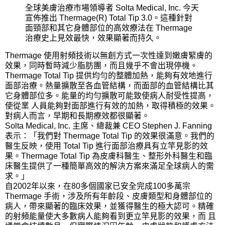
全球美膚治療市場領導者 Solta Medical, Inc. 今天
宣佈推出 Thermage(R) Total Tip 3.0。這種針對
面頸部和其它身體部位的高效療法在 Thermage
治療史上見效最快，效果顯著而持久。
Thermage 使用射頻技術以無創方式一次性達到嫩膚緊膚的
效果，同時暫時減少脂肪團，而且幾乎不會出現停機。
Thermage Total Tip 提供均勻的整體加熱，能夠有效地進行
面部治療。熱量擴散至各血管結構，而面部的血管結構比其
它身體部位多。能量的均勻擴散可能致使病人耐受性提高，
使從業 人員能夠對面部進行有效的加熱，取得積極的效果。
對病人而言，早期和長期療效都很顯著。
Solta Medical, Inc. 主席、總裁兼 CEO Stephen J. Fanning
表示：「我們對 Thermage Total Tip 的效果很滿意。我們的
醫生反映，使用 Total Tip 進行面部治療具有立竿見影的效
果。Thermage Total Tip 為皮膚科醫生、整形外科醫生和臨
床醫生提供了一種簡單高效的解決方案來滿足全球病人的需
求。」
自2002年以來，在80多個國家已安全完成100多萬宗
Thermage 手術，涉及所有年齡段、皮膚類型和身體部位的
病人，帶來顯著的臨床效果，並獲得醫生的極大認可。精確
的射頻能量使大多數病人能夠看到更立竿見影的效果，而 且