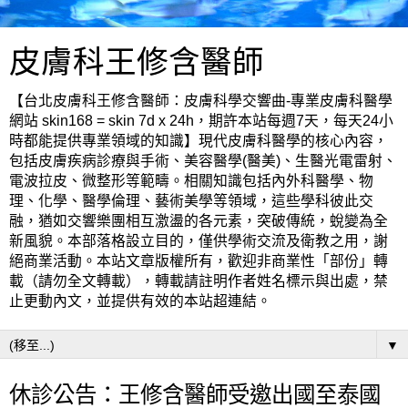
皮膚科王修含醫師
【台北皮膚科王修含醫師：皮膚科學交響曲-專業皮膚科醫學
網站 skin168 = skin 7d x 24h，期許本站每週7天，每天24小
時都能提供專業領域的知識】現代皮膚科醫學的核心內容，
包括皮膚疾病診療與手術、美容醫學(醫美)、生醫光電雷射、
電波拉皮、微整形等範疇。相關知識包括內外科醫學、物
理、化學、醫學倫理、藝術美學等領域，這些學科彼此交
融，猶如交響樂團相互激盪的各元素，突破傳統，蛻變為全
新風貌。本部落格設立目的，僅供學術交流及衛教之用，謝
絕商業活動。本站文章版權所有，歡迎非商業性「部份」轉
載（請勿全文轉載），轉載請註明作者姓名標示與出處，禁
止更動內文，並提供有效的本站超連結。
▼
休診公告：王修含醫師受邀出國至泰國