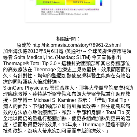
相關新聞：
原載於 http://hk.prnasia.com/story/78961-2.shtml
加州海沃德2013年5月6日電 /美通社/ -- 全球美膚治療市場領
導者 Solta Medical, Inc. (Nasdaq: SLTM) 今天宣佈推出
Thermage® Total Tip 3.0。這種針對面頸部和其它身體部位
的高效療法在 Thermage 治療史上見效最快，效果顯著而持
久。有針對性、均勻的整體加熱使皮膚科醫生能夠在有效治
療的同時讓病人倍感舒適。
SkinCare Physicians 管理合夥人、耶魯大學醫學院皮膚科助
理臨床教授、達特茅斯醫學院和布朗大學醫學院兼任助理教
授、醫學博士 Michael S. Kaminer 表示：「借助 Total Tip，
病人的面部、下頜和頸部立即得到顯著改善。醫生能夠以高
效的方法放心地治療面部、頸部、手部和身體。Total Tip 安
全地以兩倍的量進行整體加熱，使更多組織加熱到更高的溫
度，從而取得更好的效果。10年來，Thermage 經過不斷的
技術改進，為病人帶來愈加可靠而卓越的療效。」