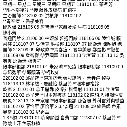
星期一 星期二 星期三 星期四 星期五 118101 01 蔡呈芳
**限本部複診 **接 觸性皮膚病 莊德揚
主治醫師 218102 02 洪楨邦 118102 02
**青春痘 、醫學美容
邱政偉 218105 05 詹智傑 **乾癬及漢 生病 118105 05
陳小菁
普通門診 218106 06 林頌然 普通門診 118106 06 陸惟誠 賴
碧芬 218107 07 吳佳真 洪楨邦 118107 07 邱顯清 陳昭旭 總
醫師 218109 09 邱政偉 **青春痘、 醫學美容 鄭煜彬 **黴菌
118109 09 詹智傑 ◎尹國霖 218113 13 沈宜萱 118113 13 吳
英俊 邱顯清 張俊祥
限本部複診 218101 01 朱家瑜 **免疫 限本部初診 118109 09
◎紀秀華 ◎邱顯清 ◎柯玫如
220102 02 邱品齊 **淡斑抗老 藥妝諮詢、 青春痘 掉髮
118113 13 林頌然、詹融怡 蔡呈芳 **限本部複診
乾癬 218101 01 ◎王鼎舜 皮膚外科雷射 118101 01 沈宜萱
218102 02 蔡呈芳 **限本部複診 118102 02 陳昭旭 接觸性皮
膚炎 218113 13 朱家瑜 **限本部複診 孫啓璟 外科雷射與黴菌
118102 02 廖怡華 廖怡華 2,3,4,5週 218109 09 總醫師 色素
異常 118102 02 紀秀華
1,3,5週 218101 01 ◎邱顯鎰 自費門診 127807 07 蔡呈芳 **
除皺止汗 色素移植