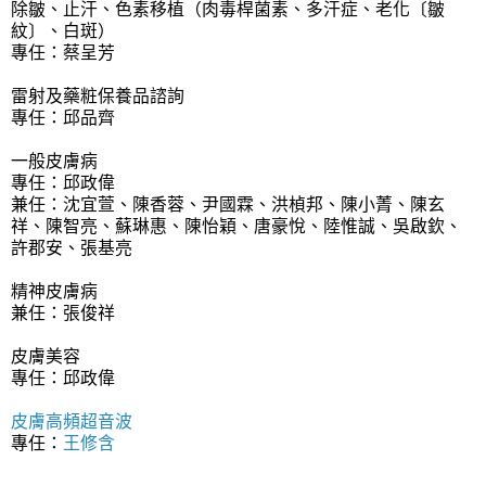
除皺、止汗、色素移植（肉毒桿菌素、多汗症、老化〔皺
紋〕、白斑）
專任：蔡呈芳
雷射及藥粧保養品諮詢
專任：邱品齊
一般皮膚病
專任：邱政偉
兼任：沈宜萱、陳香蓉、尹國霖、洪楨邦、陳小菁、陳玄
祥、陳智亮、蘇琳惠、陳怡穎、唐豪悅、陸惟誠、吳啟欽、
許郡安、張基亮
精神皮膚病
兼任：張俊祥
皮膚美容
專任：邱政偉
皮膚高頻超音波
專任：
王修含