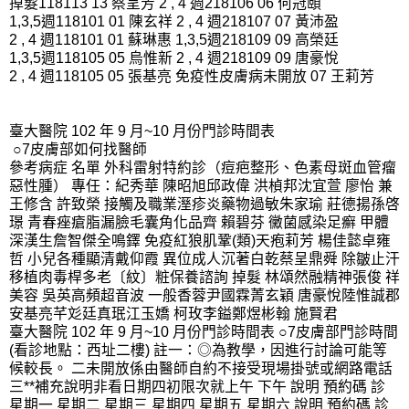
掉髮118113 13 蔡呈芳 2 , 4 週218106 06 何冠頤
1,3,5週118101 01 陳玄祥 2 , 4 週218107 07 黃沛盈
2 , 4 週118101 01 蘇琳惠 1,3,5週218109 09 高榮廷
1,3,5週118105 05 烏惟新 2 , 4 週218109 09 唐豪悅
2 , 4 週118105 05 張基亮 免疫性皮膚病未開放 07 王莉芳
臺大醫院 102 年 9 月~10 月份門診時間表
○7皮膚部如何找醫師
參考病症 名單 外科雷射特約診（痘疤整形、色素母斑血管瘤
惡性腫） 專任：紀秀華 陳昭旭邱政偉 洪楨邦沈宜萱 廖怡 兼
王修含 許致榮 接觸及職業溼疹炎藥物過敏朱家瑜 莊德揚孫啓
璟 青春痤瘡脂漏臉毛囊角化品齊 賴碧芬 黴菌感染足癬 甲體
深漢生詹智傑全鳴鐸 免疫紅狼肌鞏(類)天疱莉芳 楊佳懿卓雍
哲 小兒各種顯清戴仰霞 異位成人沉著白乾蔡呈鼎舜 除皺止汗
移植肉毒桿多老〔紋〕粧保養諮詢 掉髮 林頌然融精神張俊 祥
美容 吳英高頻超音波 一般香蓉尹國霖菁玄穎 唐豪悅陸惟誠郡
安基亮芊彣廷真珉江玉嬌 柯玫李鎰鄭煜彬翰 施賢君
臺大醫院 102 年 9 月~10 月份門診時間表 ○7皮膚部門診時間
(看診地點：西址二樓) 註一：◎為教學，因進行討論可能等
候較長。 二未開放係由醫師自約不接受現場掛號或網路電話
三**補充說明非看日期四初限次就上午 下午 說明 預約碼 診
星期一 星期二 星期三 星期四 星期五 星期六 說明 預約碼 診