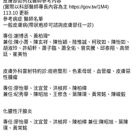
皮膚部如何找醫師參考內容
(實際以科部醫師專長內容為主 https://gov.tw/1M4)
113.10 更新
參考病症 醫師名單
一般皮膚病(帶狀疱疹可諮詢皮膚部任一診)
專任:謝博丞、黃柏瑋*
兼任:陳小菁、陳玄祥、陳怡穎、陸惟誠、柯玫如、陳怡如、
胡淑玲、許紹軒、蕭子臨、蕭全佑、曾奕騰、邱泰翔、高榮
廷、崔美怡
皮膚外科雷射特約診:痘疤整形、色素母斑、血管瘤、皮膚惡
性腫瘤
專任:廖怡華、沈宜萱、洪楨邦、陳柏樺
兼任:紀秀華、陳昭旭、王修含、葉陳璞、黃常銘、陳峻毅
化膿性汗腺炎
專任:廖怡華、沈宜萱、洪楨邦、陳柏樺 兼任:陳昭旭、葉陳
璞、黃常銘