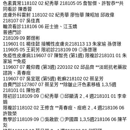
色素異常118102 02 紀秀華 218105 05 詹智傑、許智恭**共
同看診 陳香蓉
皮膚外科雷射 118102 02 紀秀華 廖怡華 陳昭旭 邱政偉
218107 07 吳佳真
輪流看診118106 06 莊士迪、江玉嬌
普通門診
218109 09 鄭煜彬
119601 01 楊佳懿 接觸性皮膚炎218113 13 朱家瑜 孫啓璟
119605 05 王莉芳 限初診218109 09 ◎孫啓璟
免疫性皮膚病119607 07 陳智亮 (第1週) 限複診218101 01 朱
家瑜 **免疫
119607 07 戴仰霞 (第3週) 220102 02 邱品齊 **淡斑抗老藥妝
諮詢、青春痘
119607 07 吳宜珉 (第5週) 乾癬218102 02 蔡呈芳
自費門診127807 07 蔡呈芳 **除皺止汗色素移植 1,3,5週
218101 01 陳怡君
限初診118109 09 ◎紀秀華 ◎邱顯清 2 , 4 週218101 01 李幸
娟
限複診118102 02 王修含 **青春痘、痘疤 2 , 4 週218106 06
許致榮
教學診118109 09 ◎吳啟欽 ◎尹國霖 1,3,5週218106 06 陳芊
彣