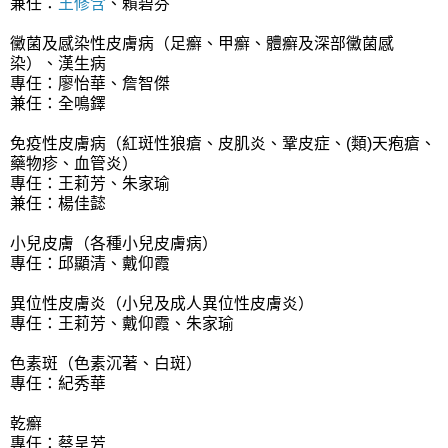
兼任：
王修含
、賴碧芬
黴菌及感染性皮膚病（足癬、甲癬、體癬及深部黴菌感
染）、漢生病
專任：廖怡華、詹智傑
兼任：全鳴鐸
免疫性皮膚病（紅斑性狼瘡、皮肌炎、鞏皮症、(類)天疱瘡、
藥物疹、血管炎）
專任：王莉芳、朱家瑜
兼任：楊佳懿
小兒皮膚（各種小兒皮膚病）
專任：邱顯清、戴仰霞
異位性皮膚炎（小兒及成人異位性皮膚炎）
專任：王莉芳、戴仰霞、朱家瑜
色素斑（色素沉著、白斑）
專任：紀秀華
乾癬
專任：蔡呈芳