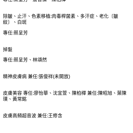
除皺、止汗、色素移植:肉毒桿菌素、多汗症、老化〔皺
紋〕、白斑
專任:蔡呈芳
掉髮
專任:蔡呈芳、林頌然
精神皮膚病 兼任:張俊祥(未開放)
皮膚美容 專任:廖怡華、沈宜萱、陳柏樺 兼任:陳昭旭、葉陳
璞、黃常銘
皮膚高頻超音波 兼任:王修含