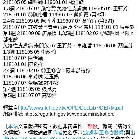
218105 05 總醫師 119601 01 楊佳懿
1,3週 218107 07 施怡賢 免疫性皮膚病 119605 05 王莉芳
218101 01 ◎陳怡君 119607 07 戴仰霞 (第3週)
2,4週 218105 05 陳香蓉 119607 07 吳宜珉 (第5週)
218107 07 許致榮 **青春痘疤及 外科雷射 118101 01 陳芊彣
第1週 218109 09 唐豪悅 1,3,5週 118102 02 ◎總醫師 **限本
部複診
免疫性皮膚病 未開放 07 王莉芳、卓雍哲 118106 06 蔡佳芬
1,3週 118105 05 李政翰
118107 07 陳怡穎
118101 01 陳玄祥
2,4週 118102 02 ◎王修含 **限本部複診
118106 06 李芳瑜 江玉嬌
118107 07 全鳴鐸 許郡安
第4週 118105 05 張基亮
第5週 118107 07 高榮廷
轉載自
http://www.ntuh.gov.tw/OPD/DocLib7/DERM.pdf
網路掛號 https://reg.ntuh.gov.tw/webadministration/
【
本站
文章版權所有，歡迎非商業性「
部份
」轉載（請勿全
文轉載），轉載請註明
作者
姓名標示(
皮膚科王修含醫師
)與
出
處
(
skin168.net
/
skin168.com
/
skin168.org
)，禁止更動內文，