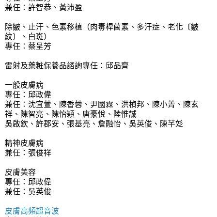
兼任：許智恭、黃沛盈
除皺、止汗、色素移植（肉毒桿菌素、多汗症、老化〔皺
紋〕、白斑）
專任：蔡呈芳
雷射及藥粧保養品諮詢專任：邱品齊
一般皮膚病
專任：邱政偉
兼任：沈宜萱、陳香蓉、尹國霖、洪楨邦、陳小菁、陳玄
祥、陳智亮、陳怡穎、唐豪悅、陸惟誠
吳啟欽、許郡安、張基亮、詹融怡、吳英俊、陳芊彣
精神皮膚病
兼任：張俊祥
皮膚美容
專任：邱政偉
兼任：吳英俊
皮膚高頻超音波