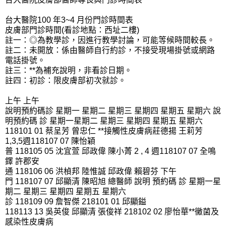
台大醫院100 年3~4 月份門診時間表
皮膚部門診時間(看診地點：西址二樓)
註一：◎為教學診，因進行教學討論，可能等候時間較長。
註二：未開放：係由醫師自行約診，不接受現場掛號或網路
電話掛號。
註三：**為補充說明，非看診日期。
註四：初診：限皮膚部初次就診。
上午 上午
說明預約碼診 星期一 星期二 星期三 星期四 星期五 星期六 說
明預約碼 診 星期一星期二 星期三 星期四 星期五 星期六
118101 01 蔡呈芳 曾忠仁 **接觸性皮膚病莊德揚 王莉芳
1,3,5週118107 07 陳怡穎
普 118105 05 沈宜萱 邱政偉 陳小菁 2 , 4 週118107 07 全鳴
鐸 許郡安
通 118106 06 洪楨邦 陸惟誠 邱政偉 賴碧芬 下午
門 118107 07 邱顯清 陳昭旭 總醫師 說明 預約碼 診 星期一星
期二 星期三 星期四 星期五 星期六
診 118109 09 詹智傑 218101 01 邱顯鎰
118113 13 吳英俊 邱顯清 張俊祥 218102 02 廖怡華**黴菌及
感染性皮膚病