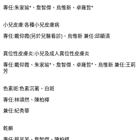
專任:朱家瑜*、詹智傑、烏惟新、卓雍哲*
小兒皮膚:各種小兒皮膚病
專任:戴仰霞(另於兒醫看診)、烏惟新 兼任:邱顯清
異位性皮膚炎:小兒及成人異位性皮膚炎
專任:戴仰霞、朱家瑜*、詹智傑、卓雍哲*、烏惟新 兼任:王莉
芳
色素斑:色素沉著、白斑
專任:林頌然、陳柏樺
兼任:紀秀華
乾癬
專任:蔡呈芳、詹智傑、陳柏樺