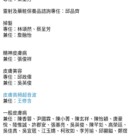
雷射及藥粧保養品諮詢專任：邱品齊
掉髮
專任：林頌然、蔡呈芳
兼任：詹融怡
精神皮膚病
兼任：張俊祥
皮膚美容
專任：邱政偉
兼任：吳英俊
皮膚高頻超音波
兼任：
王修含
一般皮膚病
兼任：陳香蓉、尹國霖、陳小菁、陳玄祥、陳怡穎、唐豪
悅、陸惟誠、許郡安、張基亮、吳英俊、陳芊彣、高榮廷、
吳佳真、吳宜珉、江玉嬌、柯玫如、李芳瑜、邱顯鎰、鄭煜