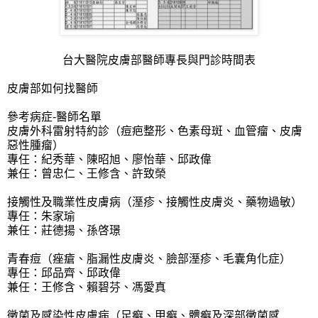
台大醫院皮膚部醫師專長與門診時間表
皮膚部如何找醫師
參考病症-醫師名單
皮膚外科雷射特約診（痘疤整形、色素母斑、血管瘤、皮膚
惡性腫瘤）
專任：紀秀華、陳昭旭、廖怡華、邱政偉
兼任：曾忠仁、王修含、許致榮
接觸性及職業性皮膚病（溼疹、接觸性皮膚炎、藥物過敏）
專任：朱家瑜
兼任：莊德揚、孫啓璟
青春痘（痤瘡、脂漏性皮膚炎、臉部溼疹、毛囊角化症）
專任：邱品齊、邱政偉
兼任：王修含、賴碧芬、馮愛真
黴菌及感染性皮膚病（足癬、甲癬、體癬及深部黴菌感