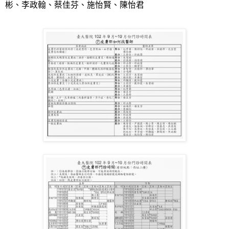
彬、李政翰、蔡佳芬、施怡賢、陳怡君