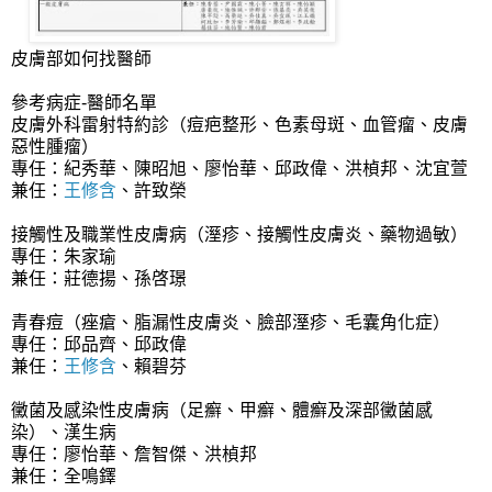
皮膚部如何找醫師
參考病症-醫師名單
皮膚外科雷射特約診（痘疤整形、色素母斑、血管瘤、皮膚
惡性腫瘤）
專任：紀秀華、陳昭旭、廖怡華、邱政偉、洪楨邦、沈宜萱
兼任：
王修含
、許致榮
接觸性及職業性皮膚病（溼疹、接觸性皮膚炎、藥物過敏）
專任：朱家瑜
兼任：莊德揚、孫啓璟
青春痘（痤瘡、脂漏性皮膚炎、臉部溼疹、毛囊角化症）
專任：邱品齊、邱政偉
兼任：
王修含
、賴碧芬
黴菌及感染性皮膚病（足癬、甲癬、體癬及深部黴菌感
染）、漢生病
專任：廖怡華、詹智傑、洪楨邦
兼任：全鳴鐸