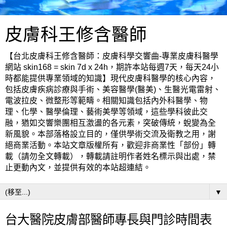
皮膚科王修含醫師
【台北皮膚科王修含醫師：皮膚科學交響曲-專業皮膚科醫學
網站 skin168 = skin 7d x 24h，期許本站每週7天，每天24小
時都能提供專業領域的知識】現代皮膚科醫學的核心內容，
包括皮膚疾病診療與手術、美容醫學(醫美)、生醫光電雷射、
電波拉皮、微整形等範疇。相關知識包括內外科醫學、物
理、化學、醫學倫理、藝術美學等領域，這些學科彼此交
融，猶如交響樂團相互激盪的各元素，突破傳統，蛻變為全
新風貌。本部落格設立目的，僅供學術交流及衛教之用，謝
絕商業活動。本站文章版權所有，歡迎非商業性「部份」轉
載（請勿全文轉載），轉載請註明作者姓名標示與出處，禁
止更動內文，並提供有效的本站超連結。
▼
台大醫院皮膚部醫師專長與門診時間表