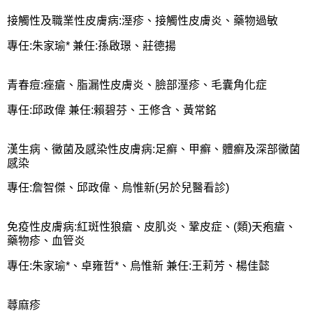
接觸性及職業性皮膚病:溼疹、接觸性皮膚炎、藥物過敏
專任:朱家瑜* 兼任:孫啟璟、莊德揚
青春痘:痤瘡、脂漏性皮膚炎、臉部溼疹、毛囊角化症
專任:邱政偉 兼任:賴碧芬、王修含、黃常銘
漢生病、黴菌及感染性皮膚病:足癬、甲癬、體癬及深部黴菌
感染
專任:詹智傑、邱政偉、烏惟新(另於兒醫看診)
免疫性皮膚病:紅斑性狼瘡、皮肌炎、鞏皮症、(類)天疱瘡、
藥物疹、血管炎
專任:朱家瑜*、卓雍哲*、烏惟新 兼任:王莉芳、楊佳懿
蕁麻疹