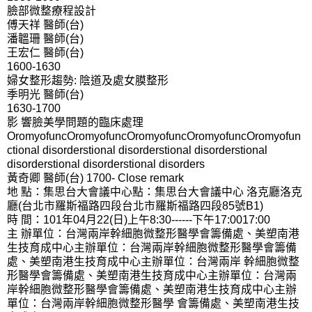
臉部微整療程設計
傅天祥 醫師(台)
潘韞珊 醫師(台)
王宏仁 醫師(台)
1600-1630
婦女整形趨勢: 陰道及處女膜整形
季明光 醫師(台)
1630-1700
影 響臉美學問題的臨床處理
OromyofuncOromyofuncOromyofuncOromyofuncOromyofun
ctional disorderstional disorderstional disorderstional
disorderstional disorderstional disorders
黃奇卿 醫師(台) 1700- Close remark
地 點：集思台大會議中心點：集思台大會議中心 洛克廳洛克
廳(台北市羅斯福路四段台北市羅斯福路四段85號B1)
時 間：101年04月22(日)上午8:30------下午17:0017:00
主 辦單位：台灣兩岸幹細胞微整形醫學會籌備處、美塑南港
生技育成中心主辦單位：台灣兩岸幹細胞微整形醫學會籌備
處、美塑南港生技育成中心主辦單位：台灣兩岸 幹細胞微整
形醫學會籌備處、美塑南港生技育成中心主辦單位：台灣兩
岸幹細胞微整形醫學會籌備處、美塑南港生技育成中心主辦
單位：台灣兩岸幹細胞微整形醫學 會籌備處、美塑南港生技