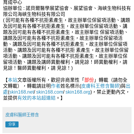
育成中心
協辦單位 : 諾貝爾醫學展望協會、展望協會、海峽生物科技有
限公司海峽生物科技有限公司
( 因可能有各種不抗拒素產生，故主辦單位保留項活動、講題
及因可能有各種不抗拒素產生，故主辦單位保留項活動、講
題及因可能有各種不抗拒素產生，故主辦單位 保留項活動、
講題及因可能有各種不抗拒素產生，故主辦單位保留項活
動、講題及因可能有各種不抗拒素產生，故主辦單位保留項
活動、講題及因可能有各種不抗拒 素產生，故主辦單位保留
項活動、講題及因可能有各種不抗拒素產生，故主辦單位保
留項活動、講題及講師異動權利，請見諒！師異動權利，請
見諒！醫師異動權利，請 見諒！)
【
本站
文章版權所有，歡迎非商業性「
部份
」轉載（請勿全
文轉載），轉載請註明
作者
姓名標示(
皮膚科王修含醫師
)與
出
處
(
skin168.net
/
skin168.com
/
skin168.org
)，禁止更動內文，
並提供
有效的本站
超連結
。】
皮膚科醫師王修含
分享