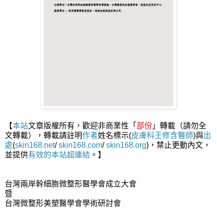
【
本站
文章版權所有，歡迎非商業性「
部份
」轉載（請勿全
文轉載），轉載請註明
作者
姓名標示(
皮膚科王修含醫師
)與
出
處
(
skin168.net
/
skin168.com
/
skin168.org
)，禁止更動內文，
並提供
有效的本站
超連結
。】
台灣兩岸幹細胞微整形醫學會成立大會
暨
台灣微整形美塑醫學會學術研討會