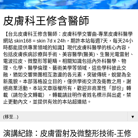
皮膚科王修含醫師
【台北皮膚科王修含醫師：皮膚科學交響曲-專業皮膚科醫學
網站 skin168 = skin 7d x 24h，期許本站每週7天，每天24小
時都能提供專業領域的知識】現代皮膚科醫學的核心內容，
包括皮膚疾病診療與手術、美容醫學(醫美)、生醫光電雷射、
電波拉皮、微整形等範疇。相關知識包括內外科醫學、物
理、化學、醫學倫理、藝術美學等領域，這些學科彼此交
融，猶如交響樂團相互激盪的各元素，突破傳統，蛻變為全
新風貌。本部落格設立目的，僅供學術交流及衛教之用，謝
絕商業活動。本站文章版權所有，歡迎非商業性「部份」轉
載（請勿全文轉載），轉載請註明作者姓名標示與出處，禁
止更動內文，並提供有效的本站超連結。
▼
演講紀錄：皮膚雷射及微整形技術-王修