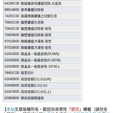
64208C00
軟組織良性腫瘤切除
,
大或深
88014B00
尾骨囊腫切除術
74201C00
直腸周圍膿腫之切開引流
75601C00
腹壁膿瘍引流術
75602C00
腹壁腫瘤切除術
-
良性
75603B00
腹壁腫瘤切除術
-
惡性
87015B00
眼瞼腫瘤冷凍術
-
良性
87016B00
眼瞼腫瘤冷凍術
-
惡性
62041B00
微晶及一般磨皮術
(5CM
內
)
62042B00
微晶及一般磨皮術
(5-10CM)
62043B00
微晶及一般磨皮術
-10C
M
上
78401C00
陰莖切片
62045B00
局部皮瓣
(1
公分
以內
)
62046B00
局部皮瓣
(1-2
公分
)
62047B00
局部皮瓣
(2
公分
以上
)
62060B00
移前皮瓣移植術
【
本站
文章版權所有，歡迎非商業性「
部份
」轉載（請勿全