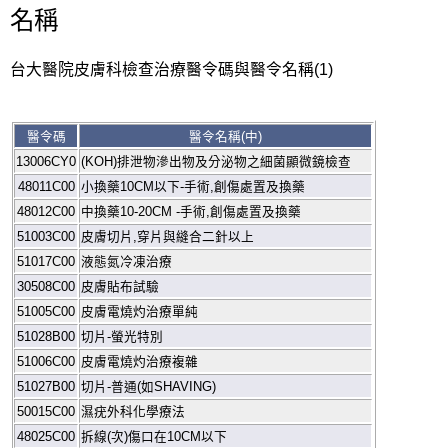
名稱
台大醫院皮膚科檢查治療醫令碼與醫令名稱(1)
醫令碼
醫令名稱
(
中
)
13006CY0
(KOH)
排泄物滲出物及分泌物之細菌顯微鏡檢查
48011C00
小換藥
10C
M
以下
-
手術
,
創傷處置及換藥
48012C00
中換藥
10-20CM -
手術
,
創傷處置及換藥
51003C00
皮膚切片
,
穿片與縫合二針以上
51017C00
液態氮冷凍治療
30508C00
皮膚貼布試驗
51005C00
皮膚電燒灼治療單純
51028B00
切片
-
螢光特別
51006C00
皮膚電燒灼治療複雜
51027B00
切片
-
普通
(
如
SHAVING)
50015C00
濕疣外科化學療法
48025C00
拆線
(
次
)
傷口在
10C
M
以下