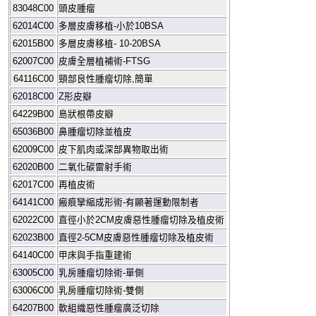
83048C00
頭皮腫瘤
62014C00
多層皮膚移植
-
小於
10BSA
62015B00
多層皮膚移植
- 10-20BSA
62007C00
皮膚全層植補術
-FTSG
64116C00
頸部良性腫瘤切除
,
簡單
62018C00
Z
形皮瓣
64229B00
島狀根帶皮瓣
65036B00
鼻腫瘤切除並植皮
62009C00
皮下肌肉或深部異物取出術
62020B00
二氧化碳雷射手術
62017C00
再植皮術
64141C00
瘢痕攣縮成形術
-
有顯著運動限制者
62022C00
直徑小於
2C
M
皮膚惡性腫瘤切除及植皮術
62023B00
直徑
2-5CM
皮膚惡性腫瘤切除及植皮術
64140C00
甲床與手指重建術
63005C00
乳房腫瘤切除術
-
單側
63006C00
乳房腫瘤切除術
-
雙側
64207B00
軟組織惡性腫瘤廣泛切除