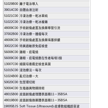
51029B00
離子電泳導入
39014C00
自體血液注射
51021C00
冷凍治療－乾冰單純
51022C00
冷凍治療－乾冰複雜
48009C00
手術創傷處置及換藥導管引流
37002B00
冷凍治療－腫瘤每次
48008C00
手術創傷處置及換藥填塞排膿
30022C00
特異過敏原免疫檢查
56008C00
雞眼、痣電燒
56009C00
雞眼、痣電燒散在性者每增
1
個
13007C00
細菌培養鑑定檢查真菌
51015C00
浸泡療法－每次
51024B00
亂切治療－大
50020C00
包莖環切術
50004C00
生殖器異物摘除術
48015B00
皮面創傷處理體表面積
11
－
35BSA
48019B00
皮面創傷換藥體表面積
11
－
35BSA
19005BJS
Soft Tissue (Ultrasound)-
皮膚軟組織超音波