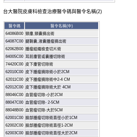
台大醫院皮膚科檢查治療醫令碼與醫令名稱(2)
醫令碼
醫令名稱
(
中
)
64086B00
頸廔
,
頸囊摘出術
64087C00
腱鞘囊
,
液囊腫瘤摘出術
62062B00
腫瘤組織檢查切片術
84005C00
耳前廔管或囊腫切除術
74420C00
皮下廔管切除術
62010C00
皮下腫瘤摘除術小於
2C
M
62011C00
皮下腫瘤摘除術中
2-4 CM
62012C00
皮下腫瘤摘除術大於
4CM
88046C00
血管瘤切除
-
小於
2C
M
88047C00
血管瘤切除
- 2-5CM
88048B00
血管瘤切除
-
大於
5C
M
62001C00
臉部腫瘤切除術直徑小於
1C
M
62002C00
臉部腫瘤切除術直徑
1-2CM
62003C00
臉部腫瘤切除術直徑大於
2C
M