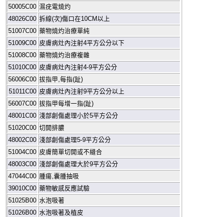
50005C00
濕疣電燒灼
48026C00
拆線
(
次
)
傷口在
10C
M
以上
51007C00
藥物燒灼治療單純
51009C00
皮膚病灶內注射
4
平方公分以下
51008C00
藥物燒灼治療複雜
51010C00
皮膚病灶內注射
4-9
平方公分
56006C00
拔指甲
,
每指
(
趾
)
51011C00
皮膚病灶內注射
9
平方公分以上
56007C00
拔指甲每增一指
(
趾
)
48001C00
淺部創傷處理小於
5
平方公分
51020C00
切開排膿
48002C00
淺部創傷處理
5-9
平方公分
51004C00
皮膚簡單切開或不縫合
48003C00
淺部創傷處理大於
9
平方公分
47044C00
腫瘍
,
囊腫抽吸
39010C00
藥物敏感反應試驗
51025B00
水泡吸著
51026B00
水泡吸著及植皮