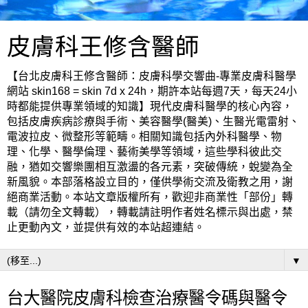
皮膚科王修含醫師
【台北皮膚科王修含醫師：皮膚科學交響曲-專業皮膚科醫學
網站 skin168 = skin 7d x 24h，期許本站每週7天，每天24小
時都能提供專業領域的知識】現代皮膚科醫學的核心內容，
包括皮膚疾病診療與手術、美容醫學(醫美)、生醫光電雷射、
電波拉皮、微整形等範疇。相關知識包括內外科醫學、物
理、化學、醫學倫理、藝術美學等領域，這些學科彼此交
融，猶如交響樂團相互激盪的各元素，突破傳統，蛻變為全
新風貌。本部落格設立目的，僅供學術交流及衛教之用，謝
絕商業活動。本站文章版權所有，歡迎非商業性「部份」轉
載（請勿全文轉載），轉載請註明作者姓名標示與出處，禁
止更動內文，並提供有效的本站超連結。
▼
台大醫院皮膚科檢查治療醫令碼與醫令