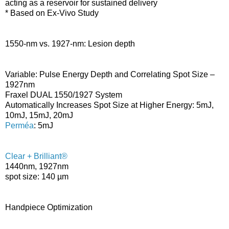
acting as a reservoir for sustained delivery
* Based on Ex-Vivo Study
1550-nm vs. 1927-nm: Lesion depth
Variable: Pulse Energy Depth and Correlating Spot Size –
1927nm
Fraxel DUAL 1550/1927 System
Automatically Increases Spot Size at Higher Energy: 5mJ,
10mJ, 15mJ, 20mJ
Perméa
: 5mJ
Clear + Brilliant®
1440nm, 1927nm
spot size: 140 µm
Handpiece Optimization