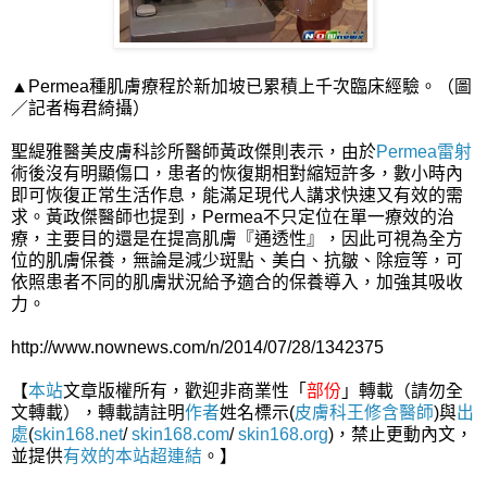
▲Permea種肌膚療程於新加坡已累積上千次臨床經驗。（圖
／記者梅君綺攝）
聖緹雅醫美皮膚科診所醫師黃政傑則表示，由於
Permea雷射
術後沒有明顯傷口，患者的恢復期相對縮短許多，數小時內
即可恢復正常生活作息，能滿足現代人講求快速又有效的需
求。黃政傑醫師也提到，Permea不只定位在單一療效的治
療，主要目的還是在提高肌膚『通透性』，因此可視為全方
位的肌膚保養，無論是減少斑點、美白、抗皺、除痘等，可
依照患者不同的肌膚狀況給予適合的保養導入，加強其吸收
力。
http://www.nownews.com/n/2014/07/28/1342375
【
本站
文章版權所有，歡迎非商業性「
部份
」轉載（請勿全
文轉載），轉載請註明
作者
姓名標示(
皮膚科王修含醫師
)與
出
處
(
skin168.net
/
skin168.com
/
skin168.org
)，禁止更動內文，
並提供
有效的本站
超連結
。】