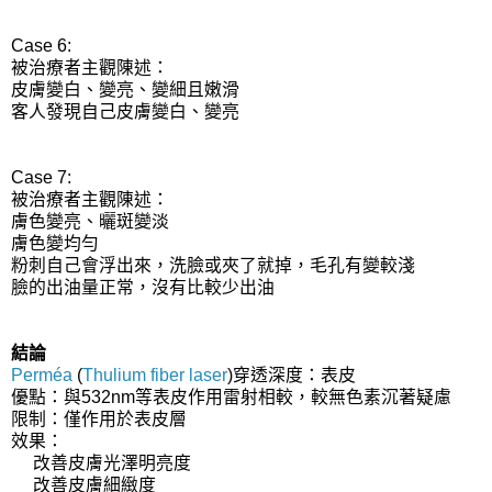
Case 6:
被治療者主觀陳述：
皮膚變白、變亮、變細且嫩滑
客人發現自己皮膚變白、變亮
Case 7:
被治療者主觀陳述：
膚色變亮、曬斑變淡
膚色變均勻
粉刺自己會浮出來，洗臉或夾了就掉，毛孔有變較淺
臉的出油量正常，沒有比較少出油
結論
Perméa
(
Thulium fiber laser
)穿透深度：表皮
優點：與532nm等表皮作用雷射相較，較無色素沉著疑慮
限制：僅作用於表皮層
效果：
改善皮膚光澤明亮度
改善皮膚細緻度