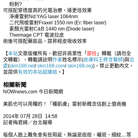
粉刺?
可搭配穿透度高的光電治療，達更佳效果
淨膚雷射Nd:YAG laser 1064nm
二代飛梭雷射Fraxel 1550 nm (Er: fiber laser)
素顏光雷射C&B 1440 nm (Diode laser)
Thermage CPT 電波拉皮
術後可搭配藥妝品，提昇經皮吸收效率
【
本站
文章版權所有，歡迎非商業性「
部份
」轉載（請勿全
文轉載），轉載請註明
作者
姓名標示(
皮膚科王修含醫師
)與
出
處
(
skin168.net
/
skin168.com
/
skin168.org
)，禁止更動內文，
並提供
有效的本站
超連結
。】
相關新聞
NOWnews.com 今日新聞網
美肌也可以用種的！「種肌膚」雷射新概念估創上億商機
2014年 07月 28日 14:58
記者梅君綺／台北報導
每個人臉上難免會有些瑕疵，無論是痘痘、曬斑、細紋…等