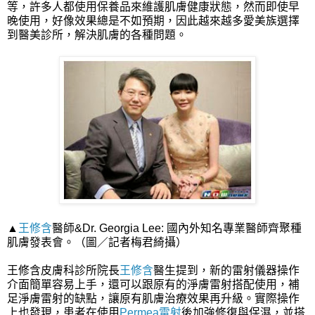
等，許多人都使用保養品來維護肌膚健康狀態，然而即使早
晚使用，好像效果總是不如預期，因此越來越多愛美族選擇
到醫美診所，解決肌膚的各種問題。
▲
王修含
醫師&Dr. Georgia Lee: 國內外知名專業醫師齊聚種
肌膚發表會。（圖／記者梅君綺攝）
王修含皮膚科診所院長
王修含
醫生提到，新的雷射儀器操作
介面簡單容易上手，還可以跟原有的淨膚雷射搭配使用，補
足淨膚雷射的缺點，讓原有肌膚治療效果再升級。實際操作
上也發現，患者在使用
Permea雷射
後加強修復與保濕，並搭