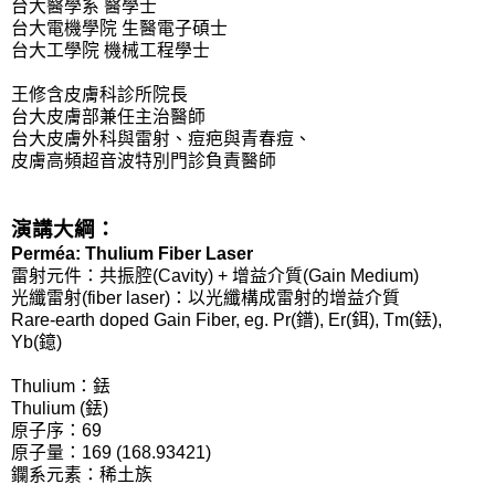
台大醫學系 醫學士
台大電機學院 生醫電子碩士
台大工學院 機械工程學士
王修含皮膚科診所院長
台大皮膚部兼任主治醫師
台大皮膚外科與雷射、痘疤與青春痘、
皮膚高頻超音波特別門診負責醫師
演講大綱：
Perméa: Thulium Fiber Laser
雷射元件：共振腔(Cavity) + 增益介質(Gain Medium)
光纖雷射(fiber laser)：以光纖構成雷射的增益介質
Rare-earth doped Gain Fiber, eg. Pr(鐠), Er(鉺), Tm(銩),
Yb(鐿)
Thulium：銩
Thulium (銩)
原子序：69
原子量：169 (168.93421)
鑭系元素：稀土族