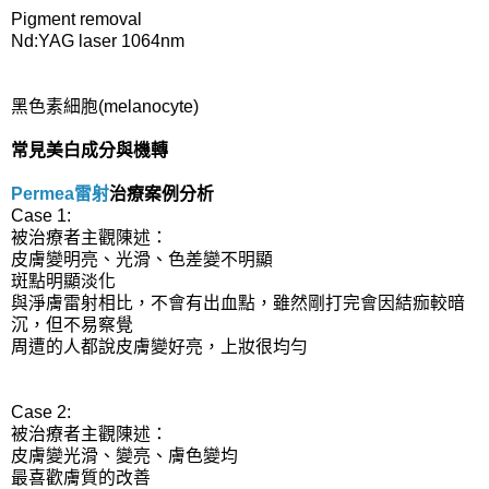
Pigment removal
Nd:YAG laser 1064nm
黑色素細胞(melanocyte)
常見美白成分與機轉
Permea雷射
治療案例分析
Case 1:
被治療者主觀陳述：
皮膚變明亮、光滑、色差變不明顯
斑點明顯淡化
與淨膚雷射相比，不會有出血點，雖然剛打完會因結痂較暗
沉，但不易察覺
周遭的人都說皮膚變好亮，上妝很均勻
Case 2:
被治療者主觀陳述：
皮膚變光滑、變亮、膚色變均
最喜歡膚質的改善