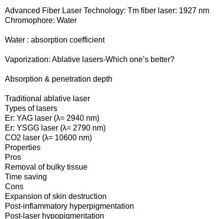
Advanced Fiber Laser Technology: Tm fiber laser: 1927 nm
Chromophore: Water
Water : absorption coefficient
Vaporization: Ablative lasers-Which one’s better?
Absorption & penetration depth
Traditional ablative laser
Types of lasers
Er: YAG laser (λ= 2940 nm)
Er: YSGG laser (λ= 2790 nm)
CO2 laser (λ= 10600 nm)
Properties
Pros
Removal of bulky tissue
Time saving
Cons
Expansion of skin destruction
Post-inflammatory hyperpigmentation
Post-laser hypopigmentation