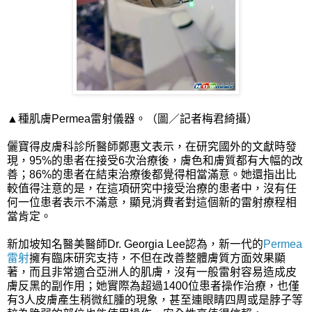
▲種肌膚Permea雷射儀器。（圖／記者梅君綺攝）
儷寶得皮膚科診所醫師鄭惠文表示，在研究國外的文獻時發
現，95%的患者在接受6次治療後，膚色和膚質都有大幅的改
善；86%的患者在結束治療後都覺得相當滿意。她還指出比
較值得注意的是，在這項研究中接受治療的患者中，沒有任
何一位患者表示不滿意，顯見消費者對這個新的雷射療程相
當肯定。
新加坡知名醫美醫師Dr. Georgia Lee認為，新一代的
Permea
雷射
擁有臨床研究支持，不但在改善整體膚質方面效果顯
著，而且非常適合亞洲人的肌膚，沒有一般雷射容易造成皮
膚反黑的副作用；她實際為超過1400位患者操作治療，也僅
有3人皮膚產生稍微紅腫的現象，甚至連眼睛四周或是脖子等