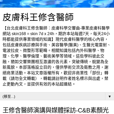
皮膚科王修含醫師
【台北皮膚科王修含醫師：皮膚科學交響曲-專業皮膚科醫學
網站 skin168 = skin 7d x 24h，期許本站每週7天，每天24小
時都能提供專業領域的知識】現代皮膚科醫學的核心內容，
包括皮膚疾病診療與手術、美容醫學(醫美)、生醫光電雷射、
電波拉皮、微整形等範疇。相關知識包括內外科醫學、物
理、化學、醫學倫理、藝術美學等領域，這些學科彼此交
融，猶如交響樂團相互激盪的各元素，突破傳統，蛻變為全
新風貌。本部落格設立目的，僅供學術交流及衛教之用，謝
絕商業活動。本站文章版權所有，歡迎非商業性「部份」轉
載（請勿全文轉載），轉載請註明作者姓名標示與出處，禁
止更動內文，並提供有效的本站超連結。
▼
王修含醫師演講與媒體採訪-C&B素顏光