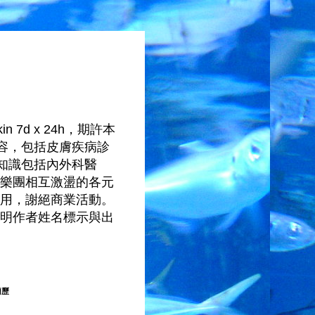
 7d x 24h，期許本
容，包括皮膚疾病診
知識包括內外科醫
樂團相互激盪的各元
用，謝絕商業活動。
明作者姓名標示與出
簡歷