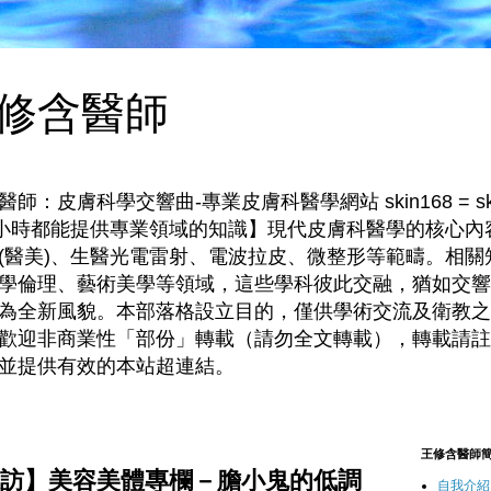
修含醫師
皮膚科學交響曲-專業皮膚科醫學網站 skin168 = skin
4小時都能提供專業領域的知識】現代皮膚科醫學的核心內
(醫美)、生醫光電雷射、電波拉皮、微整形等範疇。相關
學倫理、藝術美學等領域，這些學科彼此交融，猶如交響
為全新風貌。本部落格設立目的，僅供學術交流及衛教之
歡迎非商業性「部份」轉載（請勿全文轉載），轉載請註
並提供有效的本站超連結。
王修含醫師
訪】美容美體專欄－膽小鬼的低調
自我介紹