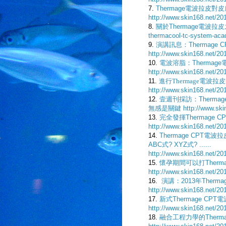
7.
Thermage電波拉皮
http://www.skin168.net/201
8.
關於Thermage電波
thermacool-tc-system-aca
9.
演講訊息：Thermage
http://www.skin168.net/20
10.
電波溶脂
：Therma
http://www.skin168.net/20
11.
進行Thermage電
http://www.skin168.net/20
12.
壹週刊採訪：Thermag
無感是關鍵
http://www.sk
13.
完全發揮Thermage
http://www.skin168.net/201
14.
Thermage CPT
ABC式? XYZ式? ......
http://www.skin168.net/20
15.
懷孕期間可以打Therm
http://www.skin168.net/20
16.
演講：2013年Ther
http://www.skin168.net/20
17.
新式Thermage CPT
http://www.skin168.net/20
18.
融合工程力學的Ther