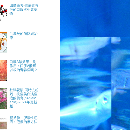
四環黴素-治療青春
痘的口服抗生素藥
物
毛囊炎的預防與治
療
口服A酸效果、副
作用：口服A酸可
以根治青春痘嗎？
杜鵑花酸-同時去粉
刺、抗痘美白淡痘
疤的藥膏(azelaic
acid)-2024年更新
版
蟹足腫、肥厚性疤
痕：疤痕治療方法