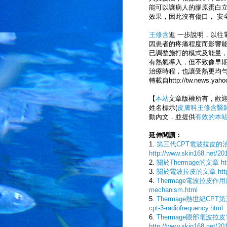
能可以讓病人的膠原蛋白
效果，因此沒有傷口， 安
王修含
進 一步說明，以往
因患者的疼痛程度而影響能
已調整施打的模式及能量
有熱氣導入，但不致像早期
治療時程，也讓受熱更均
轉載自http://tw.news.
【
本站
文章版權所有，歡
姓名標示(
皮膚科王修含醫
動內文，並提供
有效的本
延伸閱讀：
1.
第三代CPT電波拉皮的
http://www.skin168.net/2
2.
關於Thermage的文章
h
3.
關於電波拉皮的文章
ht
4.
Thermage電波拉皮作
mechanism.html
5.
Thermage熱世紀CP
cpt-3-radiofrequency.html
6.
Thermage眼部電波
http://www.skin168.net/20