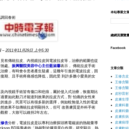
本站專業文
低調回春術
總網頁瀏覽
Facebook
報
–
2011年11月29日 上午5:30
常見有傳統拉皮、內視鏡拉皮與電波拉皮等，治療的範圍也從
鬆弛處。
振興醫院美容中心主任藍淑馨
表示， 傳統拉皮手術
文章分類
式治療，有時會令患者產生疑慮，這幾年引進的電波拉皮，因
復期、且手術疼痛感也降低，因此受 到許多膽小愛美的女
王修含皮
王修含醫
王修含醫
術及內視鏡手術皆有傷口和疤痕，屬於侵入式治療，恢復期比
皮秒雷射
過要如此動刀才能達到效果的拉皮方式，對 怕痛的女性來
皮膚生理
技的進步，民眾可以有很多新的選擇，例如較無侵入性的電波
皮膚科書
然效果不似傳統拉皮明顯持久，但可 改善膚質是外科手術
皮膚科藥
觀察，大致可以維持2年左右。
皮膚疾病
皮膚病理
王修含
分析，電波拉皮是以專利治療探頭將電磁波的熱能量導
lickson BD等學者的「熱能對於膠原蛋白作用」研究顯示，熱
皮膚軟組