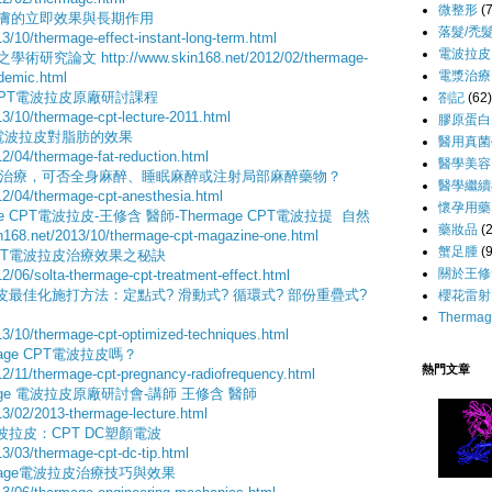
微整形
(
對皮膚的立即效果與長期作用
落髮/禿
3/10/thermage-effect-instant-long-term.html
電波拉皮
拉皮之學術研究論文
http://www.skin168.net/2012/02/thermage-
電漿治療
demic.html
 CPT電波拉皮原廠研討課程
劄記
(62)
13/10/thermage-cpt-lecture-2011.html
膠原蛋白
ge電波拉皮對脂肪的效果
醫用真菌
12/04/thermage-fat-reduction.html
醫學美容
波拉皮治療，可否全身麻醉、睡眠麻醉或注射局部麻醉藥物？
醫學繼續
12/04/thermage-cpt-anesthesia.html
懷孕用藥
e CPT電波拉皮-王修含 醫師-Thermage CPT電波拉提 自然
藥妝品
(
in168.net/2013/10/thermage-cpt-magazine-one.html
蟹足腫
(9
 CPT電波拉皮治療效果之秘訣
關於王修
2/06/solta-thermage-cpt-treatment-effect.html
電波拉皮最佳化施打方法：定點式? 滑動式? 循環式? 部份重疊式?
櫻花雷射
Thermag
13/10/thermage-cpt-optimized-techniques.html
age CPT電波拉皮嗎？
熱門文章
12/11/thermage-cpt-pregnancy-radiofrequency.html
mage 電波拉皮原廠研討會-講師 王修含 醫師
13/02/2013-thermage-lecture.html
電波拉皮：
CPT DC塑顏電波
13/03/thermage-cpt-dc-tip.html
mage電波拉皮治療技巧與效果