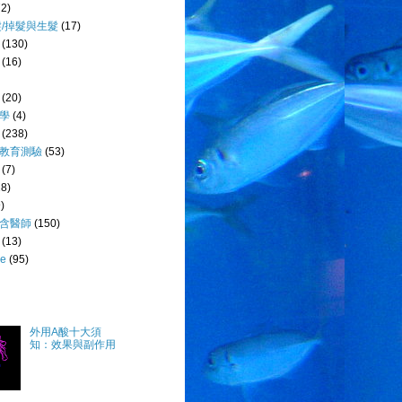
72)
髮/掉髮與生髮
(17)
(130)
(16)
(20)
學
(4)
(238)
教育測驗
(53)
(7)
28)
)
含醫師
(150)
(13)
e
(95)
外用A酸十大須
知：效果與副作用