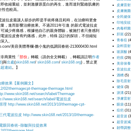
立即收縮重組，並刺激膠原蛋白的再生，進而達到緊緻肌膚的
皮膚雷射
全性也較高。
皮膚黴菌
全民健保
電波拉皮最讓人卻步的即是手術疼痛且耗時，在治療時更會
印地安紋
量，進而影響治療效果。不過2011年引進 的新式電波拉皮
肉毒桿菌
，可減少疼痛感，根據他自己的親身體驗，被施打者只會感到
肝斑
(22)
電波拉皮會有灼痛感，此外，特殊 設計的探頭，不但縮短
青春痘
(
勻深入。
染料雷射
yahoo.com/美容美體專欄-膽小鬼的低調回春術-213000430.html
玻尿酸
(
迎非商業性「
部份
」轉載（請勿全文轉載），轉載請註明
作者
疤痕
(29)
師
)與
出處
(
skin168.net
/
skin168.com
/
skin168.org
)，禁止更
美容保養
站
超連結
。】
音波拉皮
酒糟
(5)
除毛雷射
治療效果【案例圖文】
健保
(3)
012/02/thermagecpt-thermage-thermage.html
淚溝
(21)
ttp://www.skin168.net/search/label/Thermage
淨膚雷射
tp://www.skin168.net/search/label/電波拉皮
用原理
http://www.skin168.net/2013/10/thermage-cpt-
眼袋
(11)
痘疤
(31)
T第三代電波拉皮
http://www.skin168.net/2013/10/thermage-
超音波
(
超音波減
拉皮電眼回春術--除皺與拉提效果
韌帶調整
12/02/thermage.html