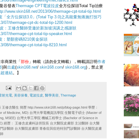
13/06/thermage-engineering-mechanics.html
曼谷發表
Thermage CPT電波拉皮
全方位探頭Total Tip治療
tp://www.skin168.net/2013/06/thermage-cpt-total-tip.html
拉皮「全方位探頭3.0」(Total Tip 3.0)之高能量無痛施打技巧
13/07/thermage-cpt-dc-total-tip-1200.html
T電波拉皮：王修含醫師受邀於新加坡演講之感謝狀
3/07/thermage-cpt-total-tip-speaker.html
波拉皮：塑顏密碼8210黃金探頭
3/08/thermage-cpt-total-tip-8210.html
迎非商業性「
部份
」轉載（請勿全文轉載），轉載請註明
作者
師
)與
出處
(
skin168.net
/
skin168.com
/
skin168.org
)，禁止更
站
超連結
。】
雷射光電
,
美容保養
,
電波拉皮
,
醫學美容
,
Thermage
醫生 簡歷 http://www.skin168.net/p/blog-page.html 學歷：
of Medicine, MD) 台灣大學電機資訊學院 生醫電子碩士 (Master of
ineering, MSEE) 台灣大學工學院 機械工程學士 (Bachelor of Science in
ing, BSME) 經歷： 王修含皮膚科診所院長 台大醫院皮膚部 主治醫師 台大醫
門診醫師 台大醫院皮膚部 青春痘與痘疤特別門診醫師 台大醫院皮膚
醫師