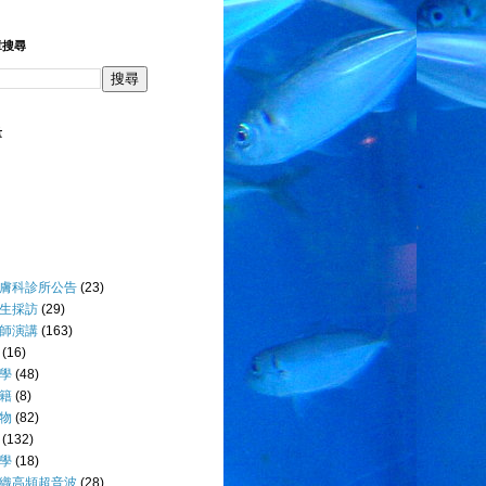
章搜尋
量
膚科診所公告
(23)
生採訪
(29)
師演講
(163)
(16)
學
(48)
籍
(8)
物
(82)
(132)
學
(18)
織高頻超音波
(28)