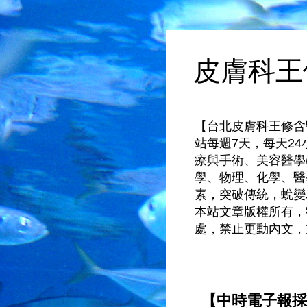
皮膚科王
【台北皮膚科王修含醫師：
站每週7天，每天2
療與手術、美容醫學
學、物理、化學、醫
素，突破傳統，蛻變
本站文章版權所有，
處，禁止更動內文，
【中時電子報採