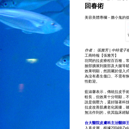
回春術
美容美體專欄－膽小鬼的
作者：
張雅芳
|
中時電子
工商時報【張雅芳】
坊間的拉皮療程百百種，
臉部擴展到腹部及大腿等
效果明顯，然因屬於侵入
為沒有產生傷口、不需有恢
性歡迎。
藍淑馨表示，傳統拉皮手
較長，但效果十分明顯，不
說是個壓力，還好隨著科
拉皮改善肌膚老化困擾，雖
無法作到的，依其臨床經驗
台大醫院皮膚科主治醫師
入真皮層，根據2004年Ze