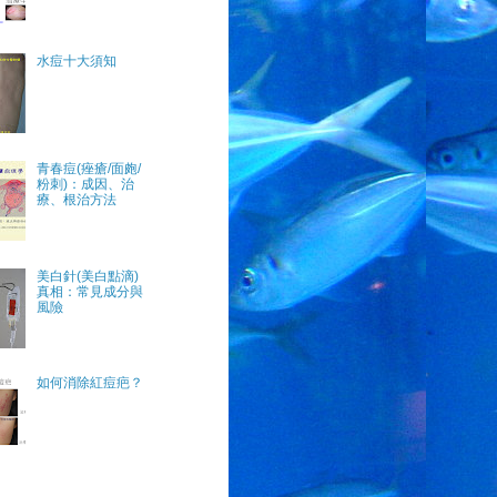
水痘十大須知
青春痘(痤瘡/面皰/
粉刺)：成因、治
療、根治方法
美白針(美白點滴)
真相：常見成分與
風險
如何消除紅痘疤？