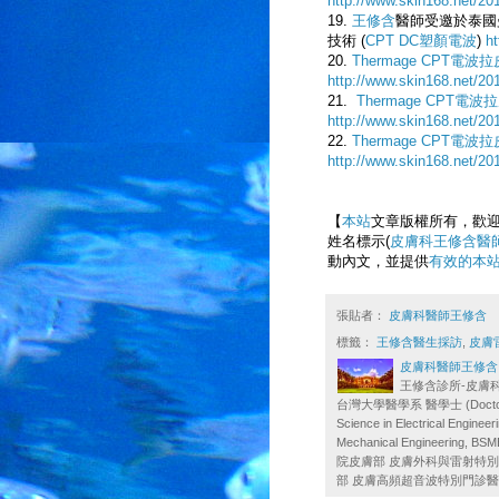
http://www.skin168.net/20
19.
王修含
醫師受邀於泰國
技術 (
CPT DC塑顏電波
)
ht
20.
Thermage CPT電波
http://www.skin168.net/20
21.
Thermage CP
http://www.skin168.net/201
22.
Thermage CPT電
http://www.skin168.net/201
【
本站
文章版權所有，歡
姓名標示(
皮膚科王修含醫
動內文，並提供
有效的本
張貼者：
皮膚科醫師王修含
標籤：
王修含醫生採訪
,
皮膚
皮膚科醫師王修含
王修含診所-皮膚科 王修含
台灣大學醫學系 醫學士 (Doctor 
Science in Electrical Eng
Mechanical Engineer
院皮膚部 皮膚外科與雷射特別
部 皮膚高頻超音波特別門診