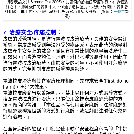
與發表論文(J Biomed Opt 2006)，此閾值約於攝氏52度附近，在這個溫
度之下，膠原蛋白的變化不大，但過了這個溫度，只要上昇3度，變化會
很明顯，再上昇2度，變化就會比先前累積量還大許多。(製圖：
王修含
醫
師)
7. 治療安全/疼痛控制：
皮膚的感覺神經，是進行電波拉皮治療時，最佳的安全監測
系統，當皮膚感受到無法忍受的疼痛感，表示此時的能量對
皮膚產生安全上的威脅，並且有相當比例的能量無法產生正
面效果，而會造成灼傷、水泡、淋巴水腫等副作用，因此在
進行電波拉皮治療時，由於安全的考量，不可使用注射麻醉
的方式，完全抑制皮膚的感覺神經系統。
電波拉皮治療與其它醫療原理相同，先尋求安全(First, do no
harm)，再追求效果。
電波拉皮廠商曾以警語明示，禁止以任何注射式麻醉方式，
搭配電波拉皮進行治療，只能使用塗抹表皮麻醉藥物的方
法。廠商的警語：「本產品不得使用全身麻醉、注射麻醉進
行麻醉或神經阻斷的方式進行麻醉，或是靜脈注射任何藥劑
進行治療。」
在全身麻醉的過程，即使是使用號稱安全程度稍高的「牛奶