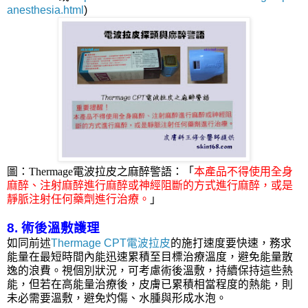
anesthesia.html
)
圖：
Thermage電波拉皮
之麻醉警語：「
本產品不得使用全身
麻醉、注射麻醉進行麻醉或神經阻斷的方式進行麻醉，或是
靜脈注射任何藥劑進行治療。
」
8. 術後溫敷護理
如同前述
Thermage CPT電波拉皮
的施打速度要快速，務求
能量在最短時間內能迅速累積至目標治療溫度，避免能量散
逸的浪費。視個別狀況，可考慮術後溫敷，持續保持這些熱
能，但若在高能量治療後，皮膚已累積相當程度的熱能，則
未必需要溫敷，避免灼傷、水腫與形成水泡。