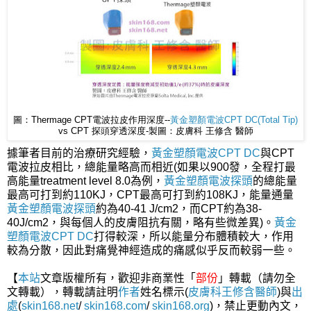
圖：Thermage CPT電波拉皮作用深度--
黃金塑顏電波
CPT DC(Total Tip)
vs CPT 探頭穿透深度-製圖：皮膚科 王修含 醫師
據筆者目前的治療研究經驗，
黃金塑顏電波CPT DC
與CPT
電波拉皮相比，總能量略高而相近(如果以900發，全程打最
高能量treatment level 8.0為例，
黃金塑顏電波探頭
的總能量
最高可打到約110KJ，CPT最高可打到約108KJ，能量通量
黃金塑顏電波探頭
約為40-41 J/cm2，而CPT約為38-
40J/cm2，與每個人的皮膚阻抗有關，略有些微差異)。
黃金
塑顏電波CPT DC
打得較深，所以能量分布體積較大，作用
較為分散，因此對痛覺神經造成的痛感似乎反而較弱一些。
【
本站
文章版權所有，歡迎非商業性「
部份
」轉載（請勿全
文轉載），轉載請註明
作者
姓名標示(
皮膚科王修含醫師
)與
出
處
(
skin168.net
/
skin168.com
/
skin168.org
)，禁止更動內文，