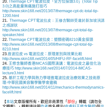
20.
Thermage CPT電波拉皮「全方位探頭3.0」(Total Tip
3.0)之高能量無痛施打技巧
http://www.skin168.net/2013/07/thermage-cpt-dc-total-tip-
1200.html
21.
Thermage CPT電波拉皮：王修含醫師受邀於新加坡演講
之感謝狀
http://www.skin168.net/2013/07/thermage-cpt-total-tip-
speaker.html
22.
Thermage CPT電波拉皮：塑顏密碼8210黃金探頭
http://www.skin168.net/2013/08/thermage-cpt-total-tip-
8210.html
23.
音波拉皮 vs 電波拉皮：原理差別與效果比較
http://www.skin168.net/2014/05/HIFU-RF-facelift.html
24.
王修含醫師香港IMCAS國際演講：電波拉皮之最佳化治
療技巧
http://www.skin168.net/2014/07/2014-IMCAS-
lecture3.html
25.
基於工程力學與熱力學增進電波拉皮治療效果之技術原
理-中華民國美容醫學醫學會邀稿
http://www.skin168.net/2014/11/mechanics-thermodynamics-
facelift.html
【
本站
文章版權所有，歡迎非商業性「
部份
」轉載（請勿全
文轉載），轉載請註明
作者
姓名標示(
皮膚科王修含醫師
)與
出