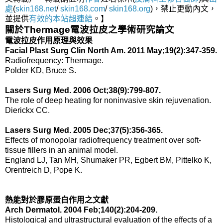
處
(
skin168.net
/
skin168.com
/
skin168.org
)，禁止更動內文，
並提供
有效的本站
超連結
。】
關於Thermage電波拉皮之學術研究論文
電波拉皮作用原理與效果
Facial Plast Surg Clin North Am. 2011 May;19(2):347-359.
Radiofrequency: Thermage.
Polder KD, Bruce S.
Lasers Surg Med. 2006 Oct;38(9):799-807.
The role of deep heating for noninvasive skin rejuvenation.
Dierickx CC.
Lasers Surg Med. 2005 Dec;37(5):356-365.
Effects of monopolar radiofrequency treatment over soft-
tissue fillers in an animal model.
England LJ, Tan MH, Shumaker PR, Egbert BM, Pittelko K,
Orentreich D, Pope K.
熱能對於膠原蛋白作用之文獻
Arch Dermatol. 2004 Feb;140(2):204-209.
Histological and ultrastructural evaluation of the effects of a