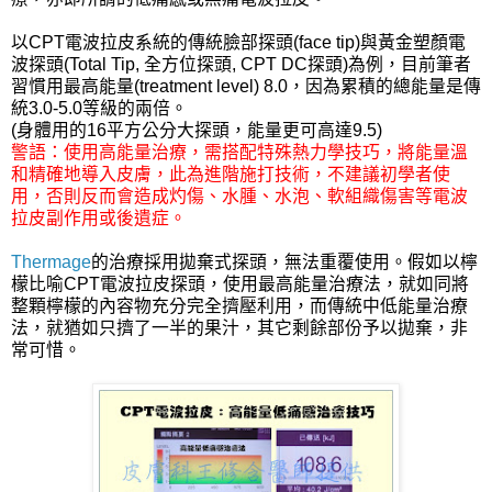
以CPT電波拉皮系統的傳統臉部探頭(face tip)與黃金塑顏電
波探頭(Total Tip, 全方位探頭, CPT DC探頭)為例，目前筆者
習慣用最高能量(treatment level) 8.0，因為累積的總能量是傳
統3.0-5.0等級的兩倍。
(身體用的16平方公分大探頭，能量更可高達9.5)
警語：使用高能量治療，需搭配特殊熱力學技巧，將能量溫
和精確地導入皮膚，此為進階施打技術，不建議初學者使
用，否則反而會造成灼傷、水腫、水泡、軟組織傷害等電波
拉皮副作用或後遺症。
Thermage
的治療採用拋棄式探頭，無法重覆使用。假如以檸
檬比喻CPT電波拉皮探頭，使用最高能量治療法，就如同將
整顆檸檬的內容物充分完全擠壓利用，而傳統中低能量治療
法，就猶如只擠了一半的果汁，其它剩餘部份予以拋棄，非
常可惜。