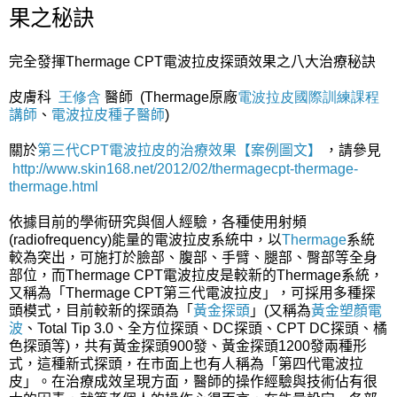
果之秘訣
完全發揮Thermage CPT電波拉皮探頭效果之八大治療秘訣
皮膚科
王修含
醫師
(Thermage
原廠
電波拉皮國際訓練課程
講師
、
電波拉皮種子醫師
)
關於
第三代CPT電波拉皮的治療效果【案例圖文】
，請參見
http://www.skin168.net/2012/02/thermagecpt-thermage-
thermage.html
依據目前的學術研究與個人經驗，各種使用射頻
(radiofrequency)能量的電波拉皮系統中，以
Thermage
系統
較為突出，可施打於臉部、腹部、手臂、腿部、臀部等全身
部位，而Thermage CPT電波拉皮是較新的Thermage系統，
又稱為「Thermage CPT第三代電波拉皮」，可採用多種探
頭模式，目前較新的探頭為「
黃金探頭
」(又稱為
黃金塑顏電
波
、Total Tip 3.0、全方位探頭、DC探頭、CPT DC探頭、橘
色探頭等)，共有黃金探頭900發、黃金探頭1200發兩種形
式，這種新式探頭，在市面上也有人稱為「第四代電波拉
皮」。在治療成效呈現方面，醫師的操作經驗與技術佔有很