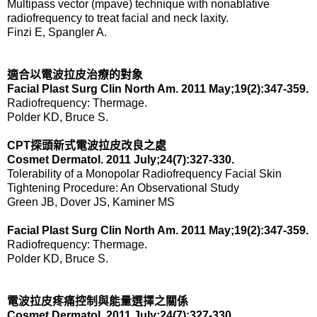
Multipass vector (mpave) technique with nonablative
radiofrequency to treat facial and neck laxity.
Finzi E, Spangler A.
適合以電波拉皮治療的對象
Facial Plast Surg Clin North Am. 2011 May;19(2):347-359.
Radiofrequency: Thermage.
Polder KD, Bruce S.
CPT
探頭
新式電波拉皮
改良之處
Cosmet Dermatol. 2011 July;24(7):327-330.
Tolerability of a Monopolar Radiofrequency Facial Skin
Tightening Procedure: An Observational Study
Green JB, Dover JS, Kaminer MS
Facial Plast Surg Clin North Am. 2011 May;19(2):347-359.
Radiofrequency: Thermage.
Polder KD, Bruce S.
電波拉皮疼痛控制與能量選擇之關係
Cosmet Dermatol. 2011 July;24(7):327-330.