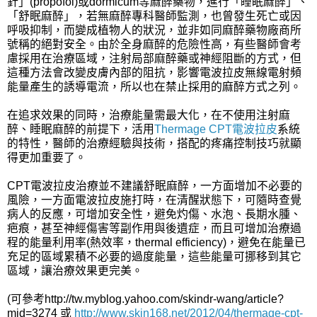
針」
(propofol)
或
dormicum
等麻醉藥物，進行「睡眠麻醉」、
「舒眠麻醉」，若無麻醉專科醫師監測，也曾發生死亡或因
呼吸抑制，而變成植物人的狀況，並非如同麻醉藥物廠商所
號稱的絕對安全。由於全身麻醉的危險性高，有些醫師會考
慮採用在治療區域，注射局部麻醉藥或神經阻斷的方式，但
這種方法會改變皮膚內部的阻抗，影響電波拉皮無線電射頻
能量產生的誘導電流，所以也在禁止採用的麻醉方式之列。
在追求效果的同時，治療能量需最大化，在不使用注射麻
醉、睡眠麻醉的前提下，活用
Thermage CPT電波拉皮
系統
的特性，醫師的治療經驗與技術，搭配的疼痛控制技巧就顯
得更加重要了。
CPT電波拉皮治療並不建議舒眠麻醉，一方面增加不必要的
風險，一方面電波拉皮施打時，在清醒狀態下，可隨時查覺
病人的反應，可增加安全性，避免灼傷、水泡、長期水腫、
疤痕，甚至神經傷害等副作用與後遺症，而且可增加治療過
程的能量利用率(熱效率，thermal efficiency)，避免在能量已
充足的區域累積不必要的過度能量，這些能量可挪移到其它
區域，讓治療效果更完美。
(可參考http://tw.myblog.yahoo.com/skindr-wang/article?
mid=3274 或
http://www.skin168.net/2012/04/thermage-cpt-