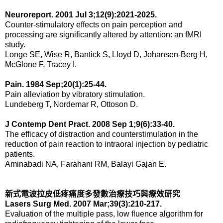
Neuroreport. 2001 Jul 3;12(9):2021-2025.
Counter-stimulatory effects on pain perception and
processing are significantly altered by attention: an fMRI
study.
Longe SE, Wise R, Bantick S, Lloyd D, Johansen-Berg H,
McGlone F, Tracey I.
Pain. 1984 Sep;20(1):25-44.
Pain alleviation by vibratory stimulation.
Lundeberg T, Nordemar R, Ottoson D.
J Contemp Dent Pract. 2008 Sep 1;9(6):33-40.
The efficacy of distraction and counterstimulation in the
reduction of pain reaction to intraoral injection by pediatric
patients.
Aminabadi NA, Farahani RM, Balayi Gajan E.
新式電波拉皮低疼痛度多發數治療技巧與療效研究
Lasers Surg Med. 2007 Mar;39(3):210-217.
Evaluation of the multiple pass, low fluence algorithm for