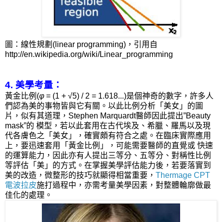
圖：線性規劃(linear programming)，引用自
http://en.wikipedia.org/wiki/Linear_programming
4. 美學考量：
黃金比例
(
φ
= (1 + √5) / 2
= 1.618...)
是個神奇的數字，許多人
們認為美的事物皆與它有關。以此比例分析「美女」的圖
片，似有其道理，
Stephen Marquardt
醫師因此提出
”Beauty
mask”
的 模型，若以此套用在古代埃及、希臘、羅馬以及現
代各膚色之「美女」，確實頗有符合之處。在臨床實際應用
上，要迅速套用「黃金比例」，可能需要醫師的直覺或 快速
的運算能力，因此亦有人提出三等分、五等分、對稱性比例
等評估「美」的方式。在掌握美學評估能力後，若要落實到
美的改造，微整形的技巧就顯得相當重要，
Thermage CPT
電波拉皮
施打過程中，亦需考量美學因素，對整體輪廓做最
佳化的處理。