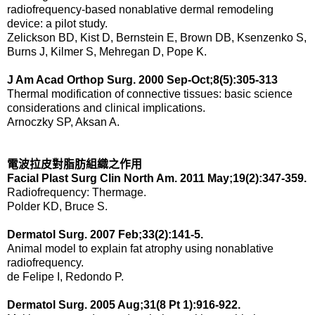
radiofrequency-based nonablative dermal remodeling
device: a pilot study.
Zelickson BD, Kist D, Bernstein E, Brown DB, Ksenzenko S,
Burns J, Kilmer S, Mehregan D, Pope K.
J Am Acad Orthop Surg. 2000 Sep-Oct;8(5):305-313
Thermal modification of connective tissues: basic science
considerations and clinical implications.
Arnoczky SP, Aksan A.
電波拉皮對脂肪組織之作用
Facial Plast Surg Clin North Am. 2011 May;19(2):347-359.
Radiofrequency: Thermage.
Polder KD, Bruce S.
Dermatol Surg. 2007 Feb;33(2):141-5.
Animal model to explain fat atrophy using nonablative
radiofrequency.
de Felipe I, Redondo P.
Dermatol Surg. 2005 Aug;31(8 Pt 1):916-922.