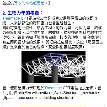
並提供
有效的本站
超連結
。】
2. 生物力學的考量：
Thermage
CPT電波拉皮會造成真皮層膠原蛋白的立即收
縮，未來該部位的膠原蛋白也會重組新生。
醫師可善用此特性，結合工程上的靜力學、材料力學、結構
力學等知識，以生物力學上的效應，模擬整形外科的線性拉
皮技巧，得到猶如「膠原蛋白線」拉皮的現象，讓治療部位
有立即與長期性的效果。(與埋線拉皮相比，這些「膠原蛋白
線」是來自於自己的組織，安全與相容程度
較
高)
圖：使用結構力學原理於
Thermage
CPT電波拉皮治療。圖
片引用自http://en.wikipedia.org/wiki/Structural_mechanics
(Space frame used in a building structure)