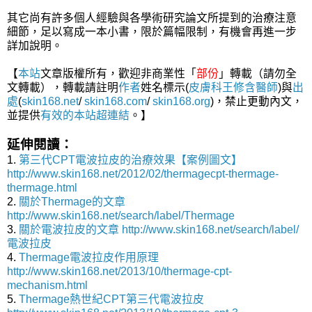
其它尚有許多個人經驗與各學術研究論文所提到的治療注意
細節，足以寫成一本小書，限於篇幅限制，有機會再進一步
詳加說明。
【
本站
文章版權所有，歡迎非商業性「
部份
」轉載（請勿全
文轉載），轉載請註明
作者
姓名標示(
皮膚科王修含醫師
)與
出
處
(
skin168.net
/
skin168.com
/
skin168.org
)，禁止更動內文，
並提供
有效的本站
超連結
。】
延伸閱讀：
1.
第三代CPT電波拉皮的治療效果【案例圖文】
http://www.skin168.net/2012/02/thermagecpt-thermage-
thermage.html
2.
關於Thermage的文章
http://www.skin168.net/search/label/Thermage
3.
關於電波拉皮的文章
http://www.skin168.net/search/label/
電波拉皮
4.
Thermage電波拉皮作用原理
http://www.skin168.net/2013/10/thermage-cpt-
mechanism.html
5.
Thermage熱世紀CPT第三代電波拉皮