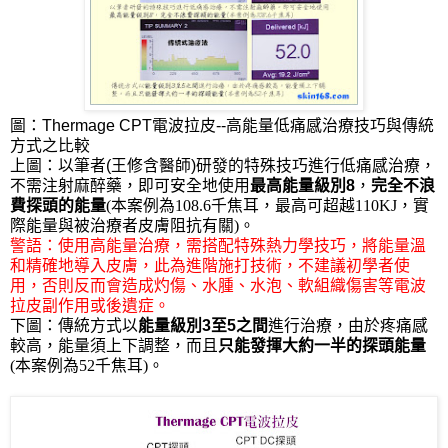
圖：
Thermage CPT電波拉皮--高能量低痛感治療技巧與傳統
方式之比較
上圖：
以筆者
(王修含醫師)
研發的特殊技巧進行低痛感治療，
不需注射麻醉藥，即可安全地使用
最高能量級別
8
，
完全不浪
費探頭的能量
(
本案例為
108.6
千焦耳，最高可超越110KJ，實
際能量與被治療者皮膚阻抗有關
)。
警語：使用高能量治療，需搭配特殊熱力學技巧，將能量溫
和精確地導入皮膚，此為進階施打技術，不建議初學者使
用，否則反而會造成灼傷、水腫、水泡、軟組織傷害等電波
拉皮副作用或後遺症。
下圖：
傳統方式以
能量級別
3
至
5
之間
進行治療，由於疼痛感
較高，能量須上下調整，而且
只能發揮大約一半的探頭能量
(
本案例為
52
千焦耳
)。