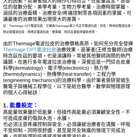
大的因素，就筆者個人的操作心得而言，在能量設定、各部
位的發數分配、美學考量、生物力學考量、治療時間掌握、
涵括的治療面積、治療安全/疼痛控制等各項因素的掌握，可
讓最後的治療效果出現很大的差異。
註：Thermage CPT電波拉皮，又稱為Thermage第三代正宗電波拉皮，別名：熱世紀電波拉皮、
舒必提電波拉皮、熱瑪吉電波拉皮、
塑美极、
热玛吉
紧肤除皱系统
等。
由於Thermage電波拉皮的治療價格高昂，如何充分完全發揮
Thermage CPT電波拉皮
治療效果，是筆者(王修含醫師)治療
時念茲在茲的要項，也是演講時，常被其他醫師詢問的熱門
議題，在進行多年電波拉皮治療後，深覺這是一門綜合皮膚
科學(dermatology)、電子學(electronics)、熱力學
(thermodynamics)、熱傳學(heat transfer)、工程力學
(engineering mechanics)的治療科學，由於筆者曾研習過生
醫電子與機械工程學位，以下是結合醫學、數學與物理原理
的個人心得秘訣：
1. 能量設定：
高能量效果優於低能量，但操作高能量必須兼顧安全性，不
可造成皮膚灼傷與水泡、水腫。
也必須注意疼痛控制與安全，必須讓被治療者在清醒、呼吸
不受抑制，同時很舒適，甚至是完全無痛的情境下完成治
療，亦即所謂的低痛感或無痛電波拉皮。