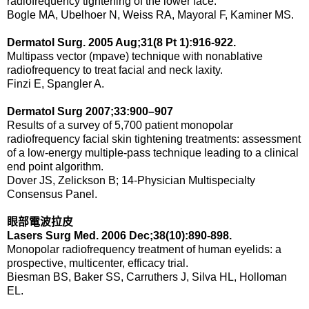
radiofrequency tightening of the lower face.
Bogle MA, Ubelhoer N, Weiss RA, Mayoral F, Kaminer MS.
Dermatol Surg. 2005 Aug;31(8 Pt 1):916-922.
Multipass vector (mpave) technique with nonablative
radiofrequency to treat facial and neck laxity.
Finzi E, Spangler A.
Dermatol Surg 2007;33:900–907
Results of a survey of 5,700 patient monopolar
radiofrequency facial skin tightening treatments: assessment
of a low-energy multiple-pass technique leading to a clinical
end point algorithm.
Dover JS, Zelickson B; 14-Physician Multispecialty
Consensus Panel.
眼部電波拉皮
Lasers Surg Med. 2006 Dec;38(10):890-898.
Monopolar radiofrequency treatment of human eyelids: a
prospective, multicenter, efficacy trial.
Biesman BS, Baker SS, Carruthers J, Silva HL, Holloman
EL.