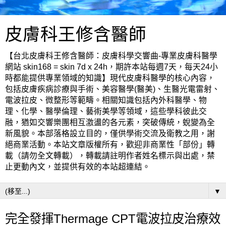
皮膚科王修含醫師
【台北皮膚科王修含醫師：皮膚科學交響曲-專業皮膚科醫學
網站 skin168 = skin 7d x 24h，期許本站每週7天，每天24小
時都能提供專業領域的知識】現代皮膚科醫學的核心內容，
包括皮膚疾病診療與手術、美容醫學(醫美)、生醫光電雷射、
電波拉皮、微整形等範疇。相關知識包括內外科醫學、物
理、化學、醫學倫理、藝術美學等領域，這些學科彼此交
融，猶如交響樂團相互激盪的各元素，突破傳統，蛻變為全
新風貌。本部落格設立目的，僅供學術交流及衛教之用，謝
絕商業活動。本站文章版權所有，歡迎非商業性「部份」轉
載（請勿全文轉載），轉載請註明作者姓名標示與出處，禁
止更動內文，並提供有效的本站超連結。
▼
完全發揮Thermage CPT電波拉皮治療效