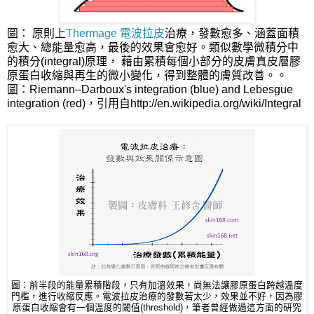
圖： 原則上
Thermage 電波拉皮
治療，發數愈多、涵蓋面積
愈大、總能量愈高，最後的效果會愈好。類似數學微積分中
的積分(integral)原理， 藉由累積每個小部分的皮膚真皮層膠
原蛋白收縮與再生的微小變化，得到整體的膚質改善。。
圖：Riemann–Darboux's integration (blue) and Lebesgue
integration (red)，引用自http://en.wikipedia.org/wiki/Integral
圖：前半段的能量累積階段，只有加溫效果，尚無法讓膠原蛋白跨越溫度
門檻，進行收縮反應。電波拉皮治療的發數若太少，效果並不好，因為膠
原蛋白收縮會有一個溫度的閾值(threshold)，筆者曾經做過這方面的研究