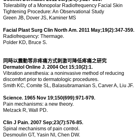
Tolerability of a Monopolar Radiofrequency Facial Skin
Tightening Procedure: An Observational Study
Green JB, Dover JS, Kaminer MS
Facial Plast Surg Clin North Am. 2011 May;19(2):347-359.
Radiofrequency: Thermage.
Polder KD, Bruce S.
同時以震動等非疼痛方式刺激可降低疼痛之研究
Dermatol Online J. 2004 Oct 15;10(2):1.
Vibration anesthesia: a noninvasive method of reducing
discomfort prior to dermatologic procedures.
Smith KC, Comite SL, Balasubramanian S, Carver A, Liu JF.
Science. 1965 Nov 19;150(699):971-979.
Pain mechanisms: a new theory.
Melzack R, Wall PD.
Clin J Pain. 2007 Sep;23(7):576-85.
Spinal mechanisms of pain control.
Desmoulin GT, Yasin NI, Chen DW.