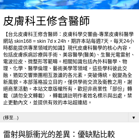
皮膚科王修含醫師
【台北皮膚科王修含醫師：皮膚科學交響曲-專業皮膚科醫學
網站 skin168 = skin 7d x 24h，期許本站每週7天，每天24小
時都能提供專業領域的知識】現代皮膚科醫學的核心內容，
包括皮膚疾病診療與手術、美容醫學(醫美)、生醫光電雷射、
電波拉皮、微整形等範疇。相關知識包括內外科醫學、物
理、化學、醫學倫理、藝術美學等領域，這些學科彼此交
融，猶如交響樂團相互激盪的各元素，突破傳統，蛻變為全
新風貌。本部落格設立目的，僅供學術交流及衛教之用，謝
絕商業活動。本站文章版權所有，歡迎非商業性「部份」轉
載（請勿全文轉載），轉載請註明作者姓名標示與出處，禁
止更動內文，並提供有效的本站超連結。
▼
雷射與脈衝光的差異：優缺點比較