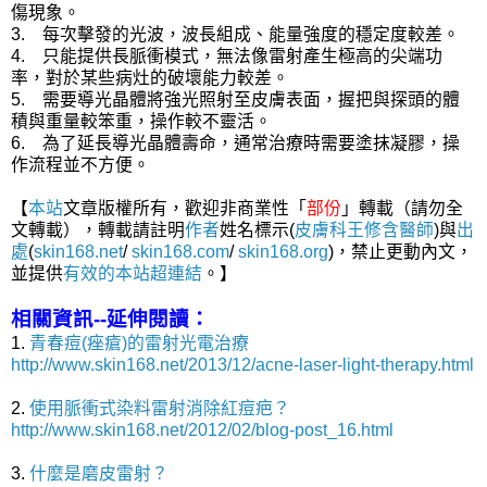
傷現象。
3. 每次擊發的光波，波長組成、能量強度的穩定度較差。
4. 只能提供長脈衝模式，無法像雷射產生極高的尖端功
率，對於某些病灶的破壞能力較差。
5. 需要導光晶體將強光照射至皮膚表面，握把與探頭的體
積與重量較笨重，操作較不靈活。
6. 為了延長導光晶體壽命，通常治療時需要塗抹凝膠，操
作流程並不方便。
【
本站
文章版權所有，歡迎非商業性「
部份
」轉載（請勿全
文轉載），轉載請註明
作者
姓名標示(
皮膚科王修含醫師
)與
出
處
(
skin168.net
/
skin168.com
/
skin168.org
)，禁止更動內文，
並提供
有效的本站
超連結
。】
相關資訊--延伸閱讀：
1.
青春痘(痤瘡)的雷射光電治療
http://www.skin168.net/2013/12/acne-laser-light-therapy.html
2.
使用脈衝式染料雷射消除紅痘疤？
http://www.skin168.net/2012/02/blog-post_16.html
3.
什麼是磨皮雷射？