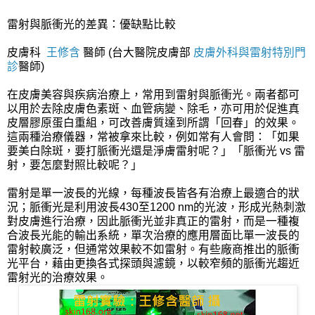
雷射與脈衝光的差異：優缺點比較
皮膚科
王修含
醫師
(台大醫院皮膚部
皮膚外科與雷射特別門
診
醫師)
在皮膚美容與疾病治療上，常用到雷射與脈衝光。兩者都可
以用於去除皮膚色素斑、血管病變、除毛，亦可用於促進真
皮層膠原蛋白重組，可改善膚質達到所謂「回春」的效果。
這兩種治療儀器，常被拿來比較，例如常有人會問：「如果
要美白除斑，要打脈衝光還是淨膚雷射呢？」「脈衝光 vs 雷
射，要怎麼對照比較呢？」
雷射是單一波長的光線，每種波長皆各有治療上最適合的狀
況；脈衝光是利用波長430至1200 nm的光波，形成光熱刺激
對皮膚進行治療，因此脈衝光並非真正的雷射，而是一種複
合波長光能的輸出系統，單次治療的應用層面比單一波長的
雷射較廣泛，但通常效果較不如雷射。有些廠商推出的脈衝
光平台，藉由更換各式探頭與濾鏡，以較窄頻的脈衝光趨近
雷射光的治療效果。