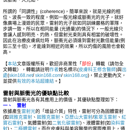
所謂的「同調性」(coherence)，簡單來說，就是光線的相
位、波長一致的程度，例如一般光線或脈衝光的光子，就好
像廣場上漫遊的民眾，雷射的光子就如同訓練嚴格的軍隊，
步調一致。所以在相同能量 (光通量)的情況下，一般光線只
會讓人感到明亮、灼熱，但雷射光束則具有相當的破壞性。
因此在治療皮膚病灶時，脈衝光必須達到雷射光數倍能量(例
如三至十倍)，才能達到相近的效果，所以灼傷的風險也會較
高。
【
本站
文章版權所有，歡迎非商業性「
部份
」轉載（請勿全
文轉載），轉載請註明
作者
姓名標示(
皮膚科王修含醫師
)與
出
處
(
skin168.net
/
skin168.com
/
skin168.org
)，禁止更動內文，
並提供
有效的本站
超連結
。】
雷射與脈衝光的優缺點比較
雷射與脈衝光各有其應用上的價值，其優缺點整理如下：
一、 雷射
依據產生
雷射光
的「增益介質」特性，雷射可分為固體雷射
(如
鉺雅克雷射
、
銣雅克雷射
、
亞歷山大雷射
/
紫翠玉雷射
、
紅
寶石雷射
)、氣體雷射(如
二氧化碳雷射
)、液體雷射(如
染料雷
射
)、
二極體雷射
。而在皮膚科與美容醫學的實際應用上，通