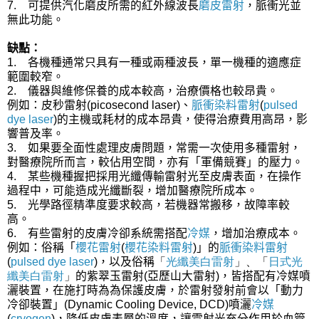
7. 可提供汽化磨皮所需的紅外線波長
磨皮雷射
，脈衝光並
無此功能。
缺點：
1. 各機種通常只具有一種或兩種波長，單一機種的適應症
範圍較窄。
2. 儀器與維修保養的成本較高，治療價格也較昂貴。
例如：皮秒雷射(picosecond laser)、
脈衝染料雷射
(
pulsed
dye laser
)的主機或耗材的成本昂貴，使得治療費用高昂，影
響普及率。
3. 如果要全面性處理皮膚問題，常需一次使用多種雷射，
對醫療院所而言，較佔用空間，亦有「軍備競賽」的壓力。
4. 某些機種握把採用光纖傳輸雷射光至皮膚表面，在操作
過程中，可能造成光纖斷裂，增加醫療院所成本。
5. 光學路徑精準度要求較高，若機器常搬移，故障率較
高。
6. 有些雷射的皮膚冷卻系統需搭配
冷媒
，增加治療成本。
例如：俗稱「
櫻花雷射
(
櫻花染料雷射
)」的
脈衝染料雷射
(
pulsed dye laser
)，以及俗稱
「
光纖美白雷射
」、
「
日式光
纖美白雷射
」
的紫翠玉雷射(亞歷山大雷射)，皆搭配有冷媒噴
灑裝置，在施打時為為保護皮膚，於雷射發射前會以「動力
冷卻裝置」(Dynamic Cooling Device, DCD)噴灑
冷媒
(
cryogen
)，降低皮膚表層的溫度，讓雷射光充分作用於血管