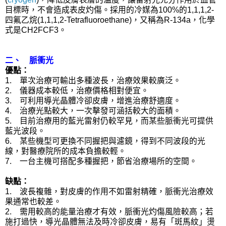
目標時，不會造成表皮灼傷。採用的冷媒為100%的1,1,1,2-
四氟乙烷(1,1,1,2-Tetrafluoroethane)，又稱為R-134a，化學
式是CH2FCF3。
二、 脈衝光
優點：
1. 單次治療可輸出多種波長，治療效果較廣泛。
2. 儀器成本較低，治療價格相對便宜。
3. 可利用導光晶體冷卻皮膚，增進治療舒適度。
4. 治療光點較大，一次擊發可涵括較大的面積。
5. 目前治療用的藍光雷射仍較罕見，而某些脈衝光可提供
藍光波段。
6. 某些機型可更換不同握把與濾鏡，得到不同波段的光
線，對醫療院所的成本負擔較輕。
7. 一台主機可搭配多種握把，節省治療場所的空間。
缺點：
1. 波長複雜，對皮膚的作用不如雷射精確，脈衝光治療效
果通常也較差。
2. 需用較高的能量治療才有效，脈衝光灼傷風險較高；若
施打過快，導光晶體無法及時冷卻皮膚，易有「斑馬紋」燙