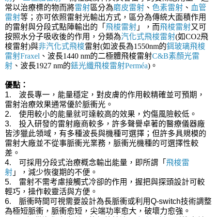
常以治療標的物而將
雷射
區分為
磨皮雷射
、
色素雷射
、
血管
雷射
等；亦可依照雷射光輸出方式，區分為傳統大面積作用
的雷射與分段式點陣輸出的「
飛梭雷射
」，而
飛梭雷射
又可
按照水分子吸收後的作用，分類為
汽化式飛梭雷射
(如CO2飛
梭雷射)與
非汽化式飛梭
雷射(如波長為1550nm的
鉺玻璃飛梭
雷射
Fraxel
、波長1440 nm的二極體飛梭雷射
C&B素顏光雷
射
、波長1927 nm的
銩光纖飛梭雷射
Perméa
)。
優點：
1. 波長專一，能量穩定，對皮膚的作用較精確並可預期，
雷射治療效果通常優於脈衝光。
2. 使用較小的能量就可達較高的效果，灼傷風險較低。
3. 投入研發的雷射廠商較多，許多聲譽卓著的醫療儀器廠
皆涉獵此領域，有多種波長與機種可選擇；但許多具規模的
雷射大廠並不從事脈衝光業務，脈衝光機種的可選擇性較
差。
4. 可採用分段式治療概念輸出能量，即所謂「
飛梭雷
射
」，減少恢復期的不便。
5. 雷射不需考慮接觸式冷卻的作用，握把與探頭設計可較
輕巧，操作較靈活與方便。
6. 脈衝時間可視需要設計為長脈衝或利用Q-switch技術調整
為極短脈衝，脈衝愈短，尖端功率愈大，破壞力愈強。