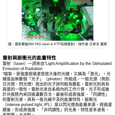
圖：雷射實驗(Nd:YAG laser & KTP倍頻雷射)，操作者-王修含 醫師
雷射與脈衝光的能量特性
雷射（laser）一詞來自”Light Amplification by the Stimulated
Emission of Radiation
“縮寫，是強度經過激發放大後的光線，又稱為「激光」。光
線是由無數個「光子」（photon）所組成，一般光源（例如
日光燈、閃光燈）放出的光子排列較為散亂，雷射光則具有
高度的一致性。雷射光來自系統內的工作介質，光子形成後
於共振腔內來回振盪數百次，最後形成高強度、「同調性」
的雷射光束，具有一般光線不及的能量特性。脈衝光
（intense pulsed light, IPL）是以閃光燈為能量來源，經過濾
鏡後，形成高強度、「非同調性」的光束，特性是多波長、
長脈衝、大光點。