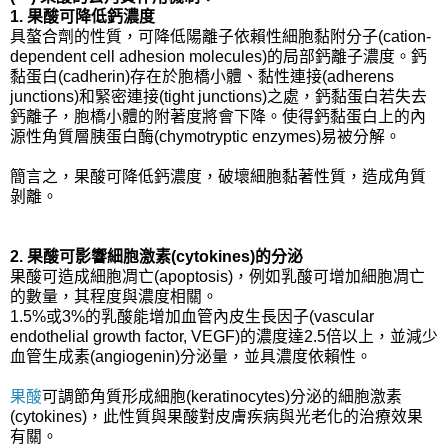
1. 果酸可降低鈣濃度
具螯合劑的性質，可降低陽離子依賴性細胞黏附分子(cation-
dependent cell adhesion molecules)的局部鈣離子濃度。鈣
黏蛋白(cadherin)存在於胞橋小體、黏性連接(adherens
junctions)和緊密連接(tight junctions)之處，鈣黏蛋白若失去
鈣離子，胞橋小體的附著度將會下降。使得鈣黏蛋白上的內
源性角質層胰蛋白酶(chymotryptic enzymes)易被分解。
簡言之，果酸可降低鈣濃度，破壞細胞黏著性質，造成角質
剝離。
2. 果酸可影響細胞激素(cytokines)的分泌
果酸可造成細胞凋亡(apoptosis)，例如乳酸可增加細胞凋亡
的數量，其程度與濃度相關。
1.5%或3%的乳酸能增加血管內皮生長因子(vascular
endothelial growth factor, VEGF)的濃度達2.5倍以上，並減少
血管生成素(angiogenin)分泌量，並具濃度依賴性。
果酸
可調節角質形成細胞(keratinocytes)分泌的細胞激素
(cytokines)，此性質與果酸對皮膚疾病與光老化的治療效果
有關。