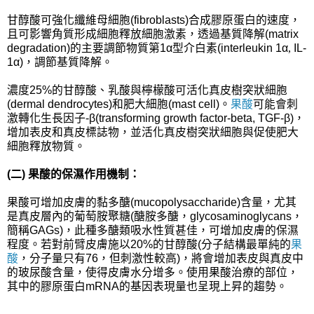
甘醇酸可強化纖維母細胞(fibroblasts)合成膠原蛋白的速度，
且可影響角質形成細胞釋放細胞激素，透過基質降解(matrix
degradation)的主要調節物質第1
α
型介白素(interleukin 1
α
,
IL-
1
α
)，調節基質降解。
濃度25%的甘醇酸、乳酸與檸檬酸可活化真皮樹突狀細胞
(dermal dendrocytes)和肥大細胞(mast cell)。
果酸
可能會刺
激轉化生長因子-β(transforming growth factor-beta, TGF-β
)，
增加表皮和真皮標誌物，並活化真皮樹突狀細胞與促使肥大
細胞釋放物質。
(二) 果酸的保濕作用機制：
果酸可增加皮膚的黏多醣(mucopolysaccharide)含量，尤其
是真皮層內的葡萄胺聚糖(醣胺多醣，glycosaminoglycans，
簡稱GAGs)，此種多醣類吸水性質甚佳，可增加皮膚的保濕
程度。若對前臂皮膚施以20%的甘醇酸(分子結構最單純的
果
酸
，分子量只有76，但刺激性較高)，將會增加表皮與真皮中
的玻尿酸含量，使得皮膚水分增多。使用果酸治療的部位，
其中的膠原蛋白mRNA的基因表現量也呈現上昇的趨勢。