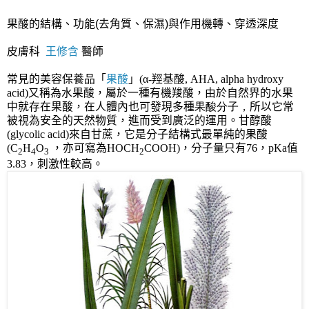
果酸的結構、功能(去角質、保濕)與作用機轉、穿透深度
皮膚科
王修含
醫師
常見的美容保養品「
果酸
」
(
α-
羥基酸, AHA, alpha hydroxy
acid
)又稱為水果酸，屬於一種
有機羧酸，由於自然界的水果
中就存在果酸，
在人體內也可發現多種
果酸分子，
所以它常
被視為安全的天然物質，進而受到廣泛的運用。甘醇酸
(glycolic acid)來自甘蔗，它是分子結構式最單純的果酸
(
C
H
O
，亦可寫為HOCH
COOH)，分子量只有76，pKa值
2
4
3
2
3.83，刺激性較高。