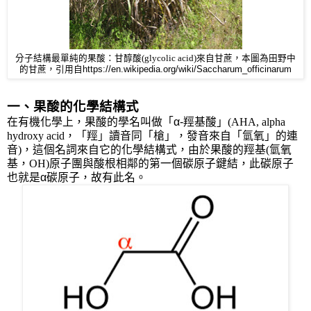
分子結構最單純的果酸：
甘醇酸(glycolic acid)來自甘蔗，本圖為田野中
的甘蔗，
引用自https://en.wikipedia.org/wiki/Saccharum_officinarum
一、果酸的化學結構式
在有機化學上，果酸的
學名叫做「
α-
羥基酸」(AHA, alpha
hydroxy acid，「羥」讀音同「槍」，發音來自「氫氧」的連
音)
，這個名詞來自它的
化學結構式，由於果酸的羥基
(氫氧
基，OH)
原子團與酸根相鄰的第一個碳原子鍵結，此碳原子
也就是
α
碳原子，故有此名。