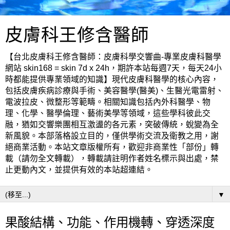
皮膚科王修含醫師
【台北皮膚科王修含醫師：皮膚科學交響曲-專業皮膚科醫學
網站 skin168 = skin 7d x 24h，期許本站每週7天，每天24小
時都能提供專業領域的知識】現代皮膚科醫學的核心內容，
包括皮膚疾病診療與手術、美容醫學(醫美)、生醫光電雷射、
電波拉皮、微整形等範疇。相關知識包括內外科醫學、物
理、化學、醫學倫理、藝術美學等領域，這些學科彼此交
融，猶如交響樂團相互激盪的各元素，突破傳統，蛻變為全
新風貌。本部落格設立目的，僅供學術交流及衛教之用，謝
絕商業活動。本站文章版權所有，歡迎非商業性「部份」轉
載（請勿全文轉載），轉載請註明作者姓名標示與出處，禁
止更動內文，並提供有效的本站超連結。
▼
果酸結構、功能、作用機轉、穿透深度