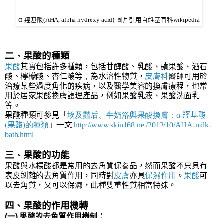
α-
羥基酸(AHA, alpha hydroxy acid)-圖片引用自維基百科wikipedia
二、果酸的種類
果酸
其實包括許多種類，
包括甘醇酸、乳酸、蘋果酸、酒石
酸、檸檬酸、杏仁酸等
，
為水溶性物質，
皮膚科
醫師可用於
治療某些過度角化的疾病，以及
醫學美容
的換膚療程，也常
用於
居家果酸換膚護理產品，例如果酸乳液、
果酸洗面乳
等
。
果酸種類可參見「
埃及豔后、牛奶浴與果酸換膚：α-
羥基酸
(
果酸
)的種類
」一文
http://www.skin168.net/2013/10/AHA-milk-
bath.html
三、果酸的功能
果酸與水楊酸都是常用的去角質保養品，然而果酸不只具有
表皮剝離的去角質作用，同時對
皮膚
亦具
保濕作用
。
果酸
可
以去角質，又可以保濕，此種雙重性質相當特殊。
四、果酸的作用機轉
(一) 果酸的去角質作用機制：