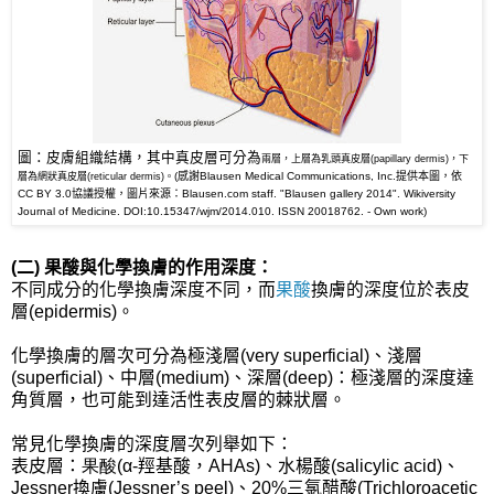
圖：皮膚組織結構，其中真皮層可分為
兩層，上層為乳頭真皮層(papillary dermis)，下
(感謝Blausen Medical Communications, Inc.提供本圖，依
層為網狀真皮層(reticular dermis)。
CC BY
3.0協議
授權，圖片來源：Blausen.com staff. "Blausen gallery 2014". Wikiversity
Journal of Medicine. DOI:10.15347/wjm/2014.010. ISSN 20018762. - Own work)
(二) 果酸與化學換膚的作用深度：
不同成分的化學換膚深度不同，而
果酸
換膚的深度位於表皮
層(epidermis)。
化學換膚的層次可分為極淺層(very superficial)、淺層
(superficial)、中層(medium)、深層(deep)：極淺層的深度達
角質層，也可能到達活性表皮層的棘狀層。
常見化學換膚的深度層次列舉如下：
表皮層：
果酸(α-
羥基酸，
AHAs)、水楊酸(salicylic acid)、
Jessner換膚(Jessner’s peel)、20%三氯醋酸(Trichloroacetic