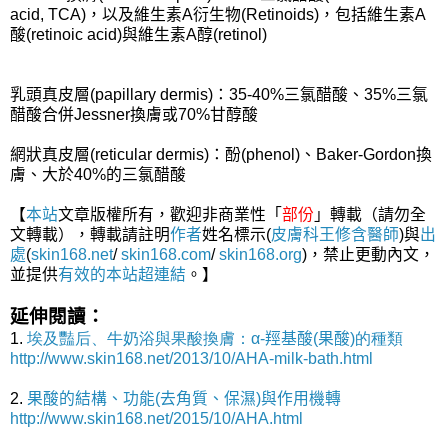
acid, TCA)，以及維生素A衍生物(Retinoids)，包括維生素A
酸(retinoic acid)與維生素A醇(retinol)
乳頭真皮層(papillary dermis)：35-40%三氯醋酸、35%三氯
醋酸合併Jessner換膚或70%甘醇酸
網狀真皮層(reticular dermis)：酚(phenol)、Baker-Gordon換
膚、大於40%的三氯醋酸
【
本站
文章版權所有，歡迎非商業性「
部份
」轉載（請勿全
文轉載），轉載請註明
作者
姓名標示(
皮膚科王修含醫師
)與
出
處
(
skin168.net
/
skin168.com
/
skin168.org
)，禁止更動內文，
並提供
有效的本站
超連結
。】
延伸閱讀：
1.
埃及豔后、牛奶浴與果酸換膚：α-
羥基酸
(
果酸
)的種類
http://www.skin168.net/2013/10/AHA-milk-bath.html
2.
果酸的結構、功能(去角質、保濕)與作用機轉
http://www.skin168.net/2015/10/AHA.html