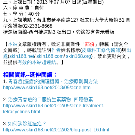
三、上課日期：2013 年07 月07 日起(每星期日)
六、停 車 費：自付
七、學 分：40 分
九、上課地點：台北市延平南路127 號文化大學大新館B1 圓
型演講廳02-2331-8668
捷運板南線-西門捷運站3 號出口，旁邊設有告示看板
【
本站
文章版權所有，歡迎非商業性「
部份
」轉載（請勿全
文轉載），轉載請註明
作者
姓名標示(
皮膚科王修含醫師
)與
出
處
(
skin168.net
/
skin168.com
/
skin168.org
)，禁止更動內文，
並提供
有效的本站
超連結
。】
相關資訊--延伸閱讀：
1.
青春痘(痤瘡)的病理機轉、治療原則與方法
http://www.skin168.net/2013/09/acne.html
2.
治療青春痘的口服抗生素藥物--四環黴素
http://www.skin168.net/2012/09/acne-treatment-
tetracyclines.html
3.
如何消除紅痘疤？
http://www.skin168.net/2012/02/blog-post_16.html