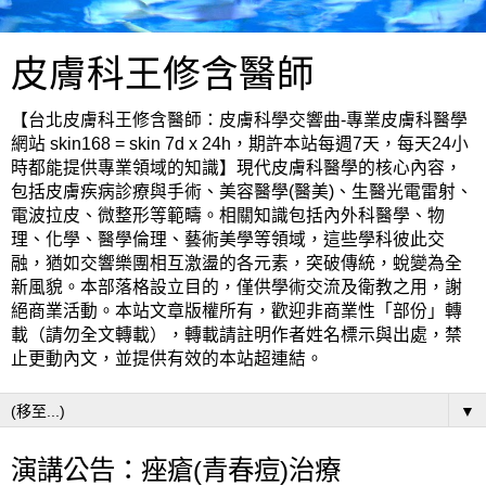
皮膚科王修含醫師
【台北皮膚科王修含醫師：皮膚科學交響曲-專業皮膚科醫學
網站 skin168 = skin 7d x 24h，期許本站每週7天，每天24小
時都能提供專業領域的知識】現代皮膚科醫學的核心內容，
包括皮膚疾病診療與手術、美容醫學(醫美)、生醫光電雷射、
電波拉皮、微整形等範疇。相關知識包括內外科醫學、物
理、化學、醫學倫理、藝術美學等領域，這些學科彼此交
融，猶如交響樂團相互激盪的各元素，突破傳統，蛻變為全
新風貌。本部落格設立目的，僅供學術交流及衛教之用，謝
絕商業活動。本站文章版權所有，歡迎非商業性「部份」轉
載（請勿全文轉載），轉載請註明作者姓名標示與出處，禁
止更動內文，並提供有效的本站超連結。
▼
演講公告：痤瘡(青春痘)治療