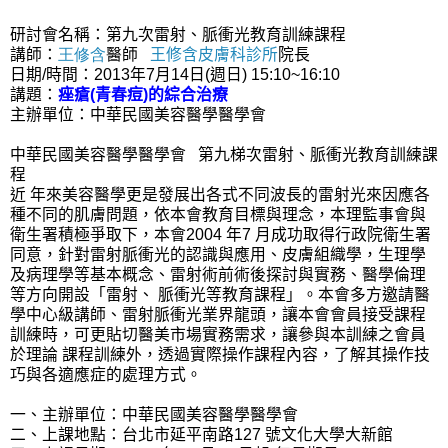
研討會名稱：第九次雷射、脈衝光教育訓練課程
講師：
王修含
醫師
王修含皮膚科診所
院長
日期/時間：2013年7月14日(週日) 15:10~16:10
講題：
痤瘡(青春痘)的綜合治療
主辦單位：中華民國美容醫學醫學會
中華民國美容醫學醫學會 第九梯次雷射、脈衝光教育訓練課
程
近 年來美容醫學更是發展出各式不同波長的雷射光來因應各
種不同的肌膚問題，依本會教育目標與理念，本理監事會與
衛生署積極爭取下，本會2004 年7 月成功取得行政院衛生署
同意，針對雷射脈衝光的認識與應用、皮膚組織學，生理學
及病理學等基本概念、雷射術前術後探討與實務、醫學倫理
等方向開設「雷射、 脈衝光等教育課程」。本會多方邀請醫
學中心級講師、雷射脈衝光業界龍頭，讓本會會員接受課程
訓練時，可更貼切醫美市場實務需求，讓參與本訓練之會員
於理論 課程訓練外，透過實際操作課程內容，了解其操作技
巧與各適應症的處理方式。
一、主辦單位：中華民國美容醫學醫學會
二、上課地點：台北市延平南路127 號文化大學大新館