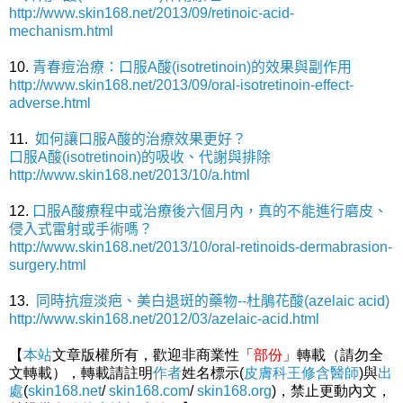
http://www.skin168.net/2013/09/retinoic-acid-
mechanism.html
10.
青春痘治療：口服A酸(isotretinoin)的效果與副作用
http://www.skin168.net/2013/09/oral-isotretinoin-effect-
adverse.html
11.
如何讓口服A酸的治療效果更好？
口服A酸(isotretinoin)的吸收、代謝與排除
http://www.skin168.net/2013/10/a.html
12.
口服A酸療程中或治療後六個月內，真的不能進行磨皮、
侵入式雷射或手術嗎？
http://www.skin168.net/2013/10/oral-retinoids-dermabrasion-
surgery.html
13.
同時抗痘淡疤、美白退斑的藥物--杜鵑花酸(azelaic acid)
http://www.skin168.net/2012/03/azelaic-acid.html
【
本站
文章版權所有，歡迎非商業性「
部份
」轉載（請勿全
文轉載），轉載請註明
作者
姓名標示(
皮膚科王修含醫師
)與
出
處
(
skin168.net
/
skin168.com
/
skin168.org
)，禁止更動內文，